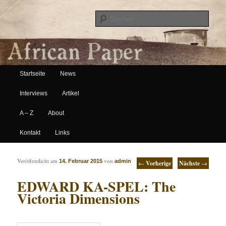
Suche
Hauptmenü
African Paper
Startseite
News
Zum Inhalt wechseln
Zum sekundären Inhalt wechseln
Interviews
Artikel
A – Z
About
Kontakt
Links
Artikelnavigation
Veröffentlicht am
von
14. Februar 2015
admin
←
Vorherige
Nächste
→
EDWARD KA-SPEL: The
Victoria Dimensions