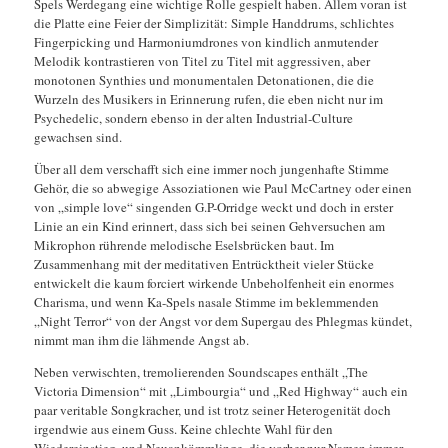
Spels Werdegang eine wichtige Rolle gespielt haben. Allem voran ist
die Platte eine Feier der Simplizität: Simple Handdrums, schlichtes
Fingerpicking und Harmoniumdrones von kindlich anmutender
Melodik kontrastieren von Titel zu Titel mit aggressiven, aber
monotonen Synthies und monumentalen Detonationen, die die
Wurzeln des Musikers in Erinnerung rufen, die eben nicht nur im
Psychedelic, sondern ebenso in der alten Industrial-Culture
gewachsen sind.
Über all dem verschafft sich eine immer noch jungenhafte Stimme
Gehör, die so abwegige Assoziationen wie Paul McCartney oder einen
von „simple love“ singenden G.P-Orridge weckt und doch in erster
Linie an ein Kind erinnert, dass sich bei seinen Gehversuchen am
Mikrophon rührende melodische Eselsbrücken baut. Im
Zusammenhang mit der meditativen Entrücktheit vieler Stücke
entwickelt die kaum forciert wirkende Unbeholfenheit ein enormes
Charisma, und wenn Ka-Spels nasale Stimme im beklemmenden
„Night Terror“ von der Angst vor dem Supergau des Phlegmas kündet,
nimmt man ihm die lähmende Angst ab.
Neben verwischten, tremolierenden Soundscapes enthält „The
Victoria Dimension“ mit „Limbourgia“ und „Red Highway“ auch ein
paar veritable Songkracher, und ist trotz seiner Heterogenität doch
irgendwie aus einem Guss. Keine chlechte Wahl für den