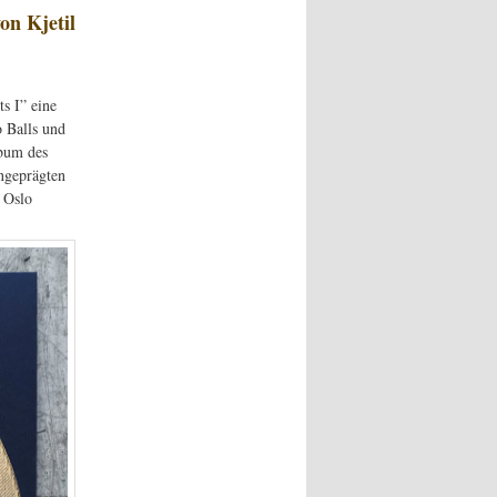
on Kjetil
s I” eine
 Balls und
lbum des
ngeprägten
 Oslo