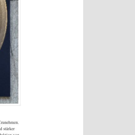
ufzunehmen.
d stärker
duktion von