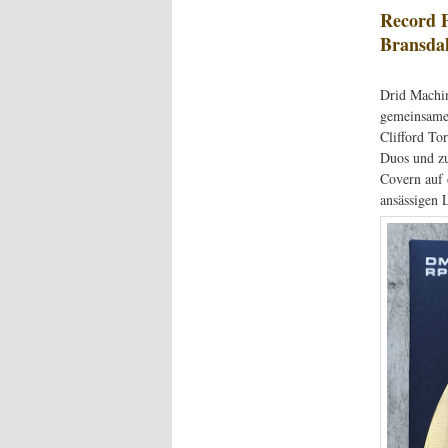
Record P
Bransda
Drid Machin
gemeinsame 
Clifford To
Duos und zu
Covern auf 
ansässigen 