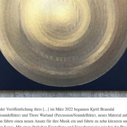
der Veröffentlichung ihres [...] im März 2022 begannen Kjetil Bransdal
Soundeffekte) und Thore Warland (Percussion/Soundeffekte), neues Material a
on führte einen neuen Ansatz für ihre Musik ein und führte zu zehn kürzeren un
n Songs. Mit einer ähnlichen Einstellung und Vorgehensweise wie bei der Pro