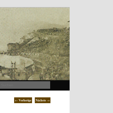
Suchen
←
Vorherige
Nächste
→