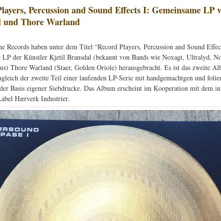
layers, Percussion and Sound Effects I: Gemeinsame LP v
l und Thore Warland
e Records haben unter dem Titel “Record Players, Percussion and Sound Effect
LP der Künstler Kjetil Bransdal (bekannt von Bands wie Noxagt, Ultralyd, No
rus) Thore Warland (Staer, Golden Oriole) herausgebracht. Es ist das zweite A
gleich der zweite Teil einer laufenden LP-Serie mit handgemachtgen und folie
der Basis eigener Siebdrucke. Das Album erscheint im Kooperation mit dem in
Label Hærverk Industrier.