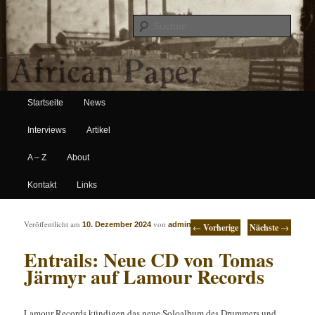
Suche
Hauptmenü
African Paper
Startseite
News
Zum Inhalt wechseln
Zum sekundären Inhalt wechseln
Interviews
Artikel
A – Z
About
Kontakt
Links
Artikelnavigation
Veröffentlicht am
von
10. Dezember 2024
admin
←
Vorherige
Nächste
→
Entrails: Neue CD von Tomas
Järmyr auf Lamour Records
Lamour Records kündigen das neue Soloalbum des Drummers und