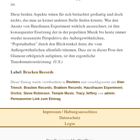
ist.
Diese beiden Aspekte wären für sich betrachtet großartig und doch
nichts, das man an keiner anderen Stelle finden könnte. Was den
Ansatz von Hausfrauen Experiment wirklich auszeichnet, ist ihre
konsequenter Ersetzung der in der populären Musik bis heute immer
wieder inszenierte Perspektive des Außergewöhnlichen,
“Popstarhaften” durch den Blickwinkel derer, die vom
Außergewöhnlichen allenfalls träumen. Dass sie in dieser Pose den
Glamour erfolgreich aufspüren, ist ihre eigentliche
Transformationsleistung. (U.S.)
Label:
Bracken Records
Dieser Eintrag wurde veröffentlicht in
und verschlagwortet mit
Reviews
Alan
,
,
,
,
Trench
Bracken Records
Brakken Records
Hausfrauen Experiment
,
,
,
von
.
Orchis
Steve Robinson
Temple Music
Tracy Jeffery
admin
.
Permanenter Link zum Eintrag
Impressum / Haftungsausschluss
Datenschutz
Login
Proudly powered by WordPress