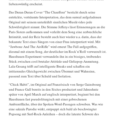
liebenswürdig erscheint.
Das Duran-Duran-Cover “The Chauffeur” besticht durch seine
entrückte, verträumte Interpretation, das dem surreal aufgeladenen
Original mit seinem unterkühlt sinnlichen Musikvideo jede
Schwülstigkeit nimmt. Die Stimme Jefferys lässt Erinnerungen an die
Paris Sisters aufkommen und verleiht dem Song eine zerbrechliche
Intimität, und der Reiz besteht auch hier wieder u.a. darin, dass der
bekannte Text eines Sängers von einer Frau interpretiert wird. Mit
“Jawbone And The Air-Rifle” wird erneut The Fall aufgegriffen,
diesmal mit einem Song, der deutlicher im Rock’n’Roll verwurzelt ist.
Hausfrauen Experiment verwandeln ihn in ein bissiges, treibendes
Stück zwischen cool-brutaler Attitüde und Girliepop-Anmutung.
Lala-Gesang trifft auf intelligente Breaks und schaffen ein
irritierendes Gleichgewicht zwischen Übermut und Wahnsinn,
passend zum Text über Schuld und Isolation.
“Chick Habit”, im Original auf Französisch von Serge Gainsbourg
und France Gall bereits in den Sixites produziert und Jahrzehnte
später von April March auf englisch interpretiert, beginnt bei den
Hausfrauen fast pseudoliturgisch mit einer gebrochenen
Ambientfläche, über der Spoken-Word-Passagen schweben. Was wie
eine sakrale Parodie wirkt, entpuppt sich bald als beschwingter
Popsong mit Surf-Rock-Anleihen – doch die latente Schwere des