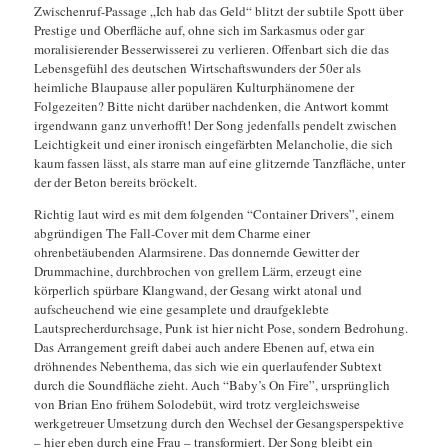
Zwischenruf-Passage „Ich hab das Geld“ blitzt der subtile Spott über
Prestige und Oberfläche auf, ohne sich im Sarkasmus oder gar
moralisierender Besserwisserei zu verlieren. Offenbart sich die das
Lebensgefühl des deutschen Wirtschaftswunders der 50er als
heimliche Blaupause aller populären Kulturphänomene der
Folgezeiten? Bitte nicht darüber nachdenken, die Antwort kommt
irgendwann ganz unverhofft! Der Song jedenfalls pendelt zwischen
Leichtigkeit und einer ironisch eingefärbten Melancholie, die sich
kaum fassen lässt, als starre man auf eine glitzernde Tanzfläche, unter
der der Beton bereits bröckelt.
Richtig laut wird es mit dem folgenden “Container Drivers”, einem
abgründigen The Fall-Cover mit dem Charme einer
ohrenbetäubenden Alarmsirene. Das donnernde Gewitter der
Drummachine, durchbrochen von grellem Lärm, erzeugt eine
körperlich spürbare Klangwand, der Gesang wirkt atonal und
aufscheuchend wie eine gesamplete und draufgeklebte
Lautsprecherdurchsage, Punk ist hier nicht Pose, sondern Bedrohung.
Das Arrangement greift dabei auch andere Ebenen auf, etwa ein
dröhnendes Nebenthema, das sich wie ein querlaufender Subtext
durch die Soundfläche zieht. Auch “Baby’s On Fire”, ursprünglich
von Brian Eno frühem Solodebüt, wird trotz vergleichsweise
werkgetreuer Umsetzung durch den Wechsel der Gesangsperspektive
– hier eben durch eine Frau – transformiert. Der Song bleibt ein