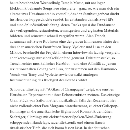
heute bestehenden Wechselbalg Temple Music, mit analoger
Elektronik bekannte Songs neu einspielte – ganz so, wie man sich ein
alternatives Hausfrauenradio vorstellt, das den Staubsaugerbeat direkt
ins Herz der Popgeschichte sendet. Es entstanden damals zwei EPs
und eine Split-Veröffentlichung, deren Tracks quasi das Fundament
des vorliegenden, restaurierten, remastgerten und ergänzten Materials
bildeten und seinerzeit schnell vergriffen waren. Alan Trench,
zusammen mit Steve Robinson eine der grauen Eminenzen hinter den
drei charismatischen Frontfrauen Tracy, Vyolette und Lisa an den
Mikros, beschreibt das Projekt in einem Interview als launig-verspielt,
aber keineswegs nur schenkelklopfend gemeint. Dahinter steckt, so
Trench, echtes musikalisches Herzblut – und eine Affinität zu jenem
rezitationsnahen Gesang von Lisa, der zusammen mit den Harmonie-
Vocals von Tracy und Vyolette sowie der strikt analogen
Instrumentierung das Rückgrat des Sounds bildet.
Schon der Einstieg mit “A Glass of Champagne” zeigt, wie ernst es
Hausfrauen Experiment mit ihrer Dekonstruktion meinen. Das einstige
Glam-Stück von Sailor mutiert musikalisch, falls der Rezensent hier
nicht vollends einer Fata Morgana hinterherrennt, zu einer Girliepop-
Hommage an die amerikanische Highschool-Romantik der frühen
Sechziger, allerdings mit elektrifizierter Spoken-Word-Einleitung,
scheppernden Handclaps, rauer Elektronik und einem Hauch
ritualistischer Tiefe, die sich kaum fassen lässt. In der deutschen