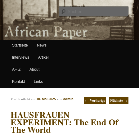
Suche
Hauptmenü
African Paper
Startseite
News
Zum Inhalt wechseln
Zum sekundären Inhalt wechseln
Interviews
Artikel
A – Z
About
Kontakt
Links
Artikelnavigation
Veröffentlicht am
von
10. Mai 2025
admin
←
Vorherige
Nächste
→
HAUSFRAUEN
EXPERIMENT: The End Of
The World