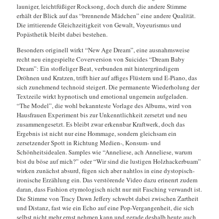
launiger, leichtfüßiger Rocksong, doch durch die andere Stimme
erhält der Blick auf das “brennende Mädchen” eine andere Qualität.
Die irritierende Gleichzeitigkeit von Gewalt, Voyeurismus und
Popästhetik bleibt dabei bestehen.
Besonders originell wirkt “New Age Dream”, eine ausnahmsweise
recht neu eingespielte Coverversion von Suicides “Dream Baby
Dream”: Ein stoffeliger Beat, verbunden mit hintergründigem
Dröhnen und Kratzen, trifft hier auf affiges Flüstern und E-Piano, das
sich zunehmend technoid steigert. Die permanente Wiederholung der
Textzeile wirkt hypnotisch und emotional ungemein aufgeladen.
“The Model”, die wohl bekannteste Vorlage des Albums, wird von
Hausfrauen Experiment bis zur Unkenntlichkeit zersetzt und neu
zusammengesetzt. Es bleibt zwar erkennbar Kraftwerk, doch das
Ergebnis ist nicht nur eine Hommage, sondern gleichsam ein
zersetzender Spott in Richtung Medien-, Konsum- und
Schönheitsidealen. Samples wie “Anneliese, ach Anneliese, warum
bist du böse auf mich?” oder “Wir sind die lustigen Holzhackerbuam”
wirken zunächst absurd, fügen sich aber nahtlos in eine dystopisch-
ironische Erzählung ein. Das verstörende Video dazu erinenrt zudem
daran, dass Fashion etymologisch nicht nur mit Fasching verwandt ist.
Die Stimme von Tracy Dawn Jeffery schwebt dabei zwischen Zartheit
und Distanz, fast wie ein Echo auf eine Pop-Vergangenheit, die sich
selbst nicht mehr ernst nehmen kann und gerade deshalb heute auch