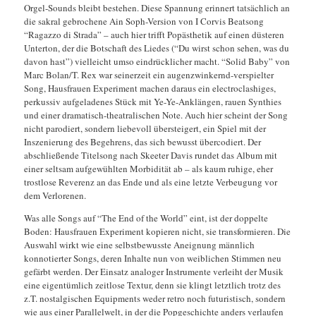
Orgel-Sounds bleibt bestehen. Diese Spannung erinnert tatsächlich an
die sakral gebrochene Ain Soph-Version von I Corvis Beatsong
“Ragazzo di Strada” – auch hier trifft Popästhetik auf einen düsteren
Unterton, der die Botschaft des Liedes (“Du wirst schon sehen, was du
davon hast”) vielleicht umso eindrücklicher macht. “Solid Baby” von
Marc Bolan/T. Rex war seinerzeit ein augenzwinkernd-verspielter
Song, Hausfrauen Experiment machen daraus ein electroclashiges,
perkussiv aufgeladenes Stück mit Ye-Ye-Anklängen, rauen Synthies
und einer dramatisch-theatralischen Note. Auch hier scheint der Song
nicht parodiert, sondern liebevoll übersteigert, ein Spiel mit der
Inszenierung des Begehrens, das sich bewusst übercodiert. Der
abschließende Titelsong nach Skeeter Davis rundet das Album mit
einer seltsam aufgewühlten Morbidität ab – als kaum ruhige, eher
trostlose Reverenz an das Ende und als eine letzte Verbeugung vor
dem Verlorenen.
Was alle Songs auf “The End of the World” eint, ist der doppelte
Boden: Hausfrauen Experiment kopieren nicht, sie transformieren. Die
Auswahl wirkt wie eine selbstbewusste Aneignung männlich
konnotierter Songs, deren Inhalte nun von weiblichen Stimmen neu
gefärbt werden. Der Einsatz analoger Instrumente verleiht der Musik
eine eigentümlich zeitlose Textur, denn sie klingt letztlich trotz des
z.T. nostalgischen Equipments weder retro noch futuristisch, sondern
wie aus einer Parallelwelt, in der die Popgeschichte anders verlaufen