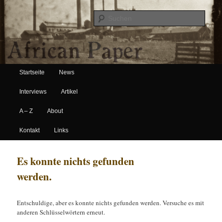
Suche
Hauptmenü
African Paper
Startseite
News
Zum Inhalt wechseln
Zum sekundären Inhalt wechseln
Interviews
Artikel
A – Z
About
Kontakt
Links
Es konnte nichts gefunden
werden.
Entschuldige, aber es konnte nichts gefunden werden. Versuche es mit
anderen Schlüsselwörtern erneut.