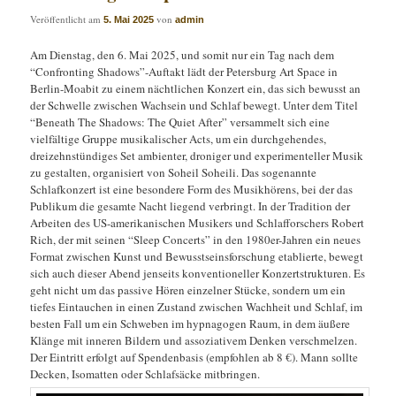
Veröffentlicht am
von
5. Mai 2025
admin
Am Dienstag, den 6. Mai 2025, und somit nur ein Tag nach dem
“Confronting Shadows”-Auftakt lädt der Petersburg Art Space in
Berlin-Moabit zu einem nächtlichen Konzert ein, das sich bewusst an
der Schwelle zwischen Wachsein und Schlaf bewegt. Unter dem Titel
“Beneath The Shadows: The Quiet After” versammelt sich eine
vielfältige Gruppe musikalischer Acts, um ein durchgehendes,
dreizehnstündiges Set ambienter, droniger und experimenteller Musik
zu gestalten, organisiert von Soheil Soheili. Das sogenannte
Schlafkonzert ist eine besondere Form des Musikhörens, bei der das
Publikum die gesamte Nacht liegend verbringt. In der Tradition der
Arbeiten des US-amerikanischen Musikers und Schlafforschers Robert
Rich, der mit seinen “Sleep Concerts” in den 1980er-Jahren ein neues
Format zwischen Kunst und Bewusstseinsforschung etablierte, bewegt
sich auch dieser Abend jenseits konventioneller Konzertstrukturen. Es
geht nicht um das passive Hören einzelner Stücke, sondern um ein
tiefes Eintauchen in einen Zustand zwischen Wachheit und Schlaf, im
besten Fall um ein Schweben im hypnagogen Raum, in dem äußere
Klänge mit inneren Bildern und assoziativem Denken verschmelzen.
Der Eintritt erfolgt auf Spendenbasis (empfohlen ab 8 €). Mann sollte
Decken, Isomatten oder Schlafsäcke mitbringen.