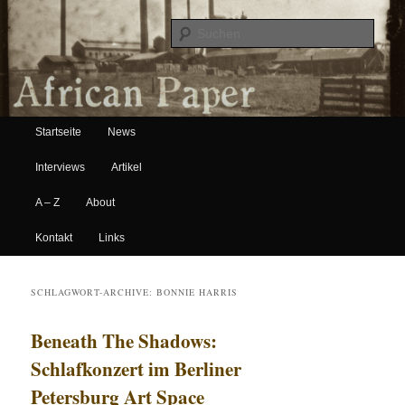
Suche
Hauptmenü
African Paper
Startseite
News
Zum Inhalt wechseln
Zum sekundären Inhalt wechseln
Interviews
Artikel
A – Z
About
Kontakt
Links
SCHLAGWORT-ARCHIVE:
BONNIE HARRIS
Beneath The Shadows:
Schlafkonzert im Berliner
Petersburg Art Space