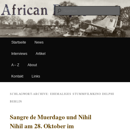
Suche
Hauptmenü
African Paper
Startseite
News
Zum Inhalt wechseln
Zum sekundären Inhalt wechseln
Interviews
Artikel
A – Z
About
Kontakt
Links
SCHLAGWORT-ARCHIVE:
EHEMALIGES STUMMFILMKINO DELPHI
BERLIN
Sangre de Muerdago und Nihil
Nihil am 28. Oktober im