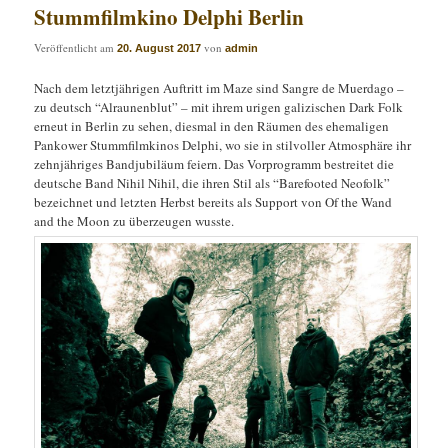
Stummfilmkino Delphi Berlin
Veröffentlicht am
von
20. August 2017
admin
Nach dem letztjährigen Auftritt im Maze sind Sangre de Muerdago –
zu deutsch “Alraunenblut” – mit ihrem urigen galizischen Dark Folk
erneut in Berlin zu sehen, diesmal in den Räumen des ehemaligen
Pankower Stummfilmkinos Delphi, wo sie in stilvoller Atmosphäre ihr
zehnjähriges Bandjubiläum feiern. Das Vorprogramm bestreitet die
deutsche Band Nihil Nihil, die ihren Stil als “Barefooted Neofolk”
bezeichnet und letzten Herbst bereits als Support von Of the Wand
and the Moon zu überzeugen wusste.