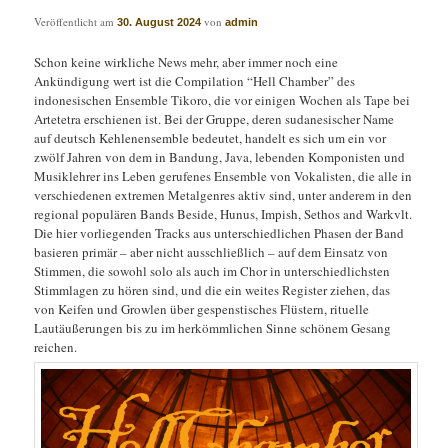
Veröffentlicht am
von
30. August 2024
admin
Schon keine wirkliche News mehr, aber immer noch eine
Ankündigung wert ist die Compilation “Hell Chamber” des
indonesischen Ensemble Tikoro, die vor einigen Wochen als Tape bei
Artetetra erschienen ist. Bei der Gruppe, deren sudanesischer Name
auf deutsch Kehlenensemble bedeutet, handelt es sich um ein vor
zwölf Jahren von dem in Bandung, Java, lebenden Komponisten und
Musiklehrer ins Leben gerufenes Ensemble von Vokalisten, die alle in
verschiedenen extremen Metalgenres aktiv sind, unter anderem in den
regional populären Bands Beside, Hunus, Impish, Sethos and Warkvlt.
Die hier vorliegenden Tracks aus unterschiedlichen Phasen der Band
basieren primär – aber nicht ausschließlich – auf dem Einsatz von
Stimmen, die sowohl solo als auch im Chor in unterschiedlichsten
Stimmlagen zu hören sind, und die ein weites Register ziehen, das
von Keifen und Growlen über gespenstisches Flüstern, rituelle
Lautäußerungen bis zu im herkömmlichen Sinne schönem Gesang
reichen.