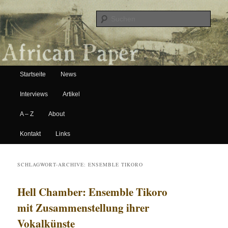
Suche
Hauptmenü
African Paper
Startseite
News
Zum Inhalt wechseln
Zum sekundären Inhalt wechseln
Interviews
Artikel
A – Z
About
Kontakt
Links
SCHLAGWORT-ARCHIVE:
ENSEMBLE TIKORO
Hell Chamber: Ensemble Tikoro
mit Zusammenstellung ihrer
Vokalkünste