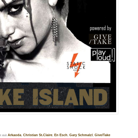
t mit
,
,
,
,
Arkaoda
Christian St.Claire
En Esch
Gary Schmalzl
Give/Take