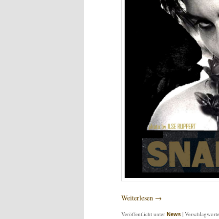
Weiterlesen
→
Veröffentlicht unter
|
Verschlagworte
News