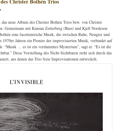
 des Christer Bothén Trios
n
”, das neue Album des Christer Bothén Trios bzw. von Christer
on. Gemeinsam mit Kansan Zetterberg (Bass) und Kjell Nordeson
Bothén eine facettenreiche Musik, die zwischen Ruhe, Neugier und
en 1970er Jahren ein Pionier der improvisierten Musik, verbindet auf
ät. “Musik … es ist ein verdammtes Mysterium”, sagt er. “Es ist die
sichtbar.” Diese Vorstellung des Nicht-Sichtbaren zieht sich durch das
ert, aus denen das Trio freie Improvisationen entwickelt.