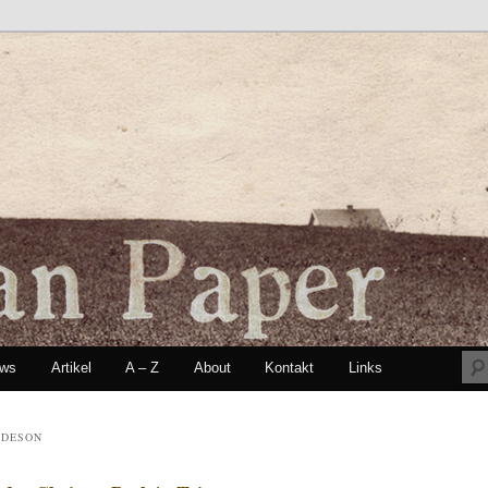
ews
Artikel
A – Z
About
Kontakt
Links
seln
RDESON