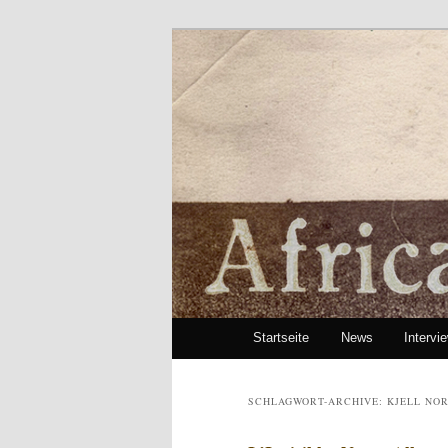
African Paper
Hauptmenü
Startseite
News
Intervi
Zum Inhalt wechseln
Zum sekundären Inhalt wech
SCHLAGWORT-ARCHIVE:
KJELL NO