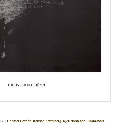
t mit
,
,
,
Christer Bothén
Kansan Zetterberg
Kjell Nordeson
Thanatosis