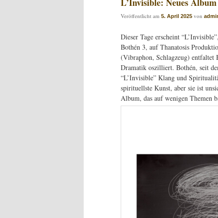
L’Invisible: Neues Album
Veröffentlicht am
von
5. April 2025
admi
Dieser Tage erscheint “L’Invisible
Bothén 3, auf Thanatosis Produkti
(Vibraphon, Schlagzeug) entfaltet 
Dramatik oszilliert. Bothén, seit d
“L’Invisible” Klang und Spiritualit
spirituellste Kunst, aber sie ist un
Album, das auf wenigen Themen basi