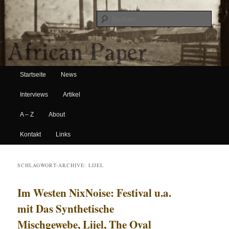
Suche
Hauptmenü
African Paper
Startseite
News
Zum Inhalt wechseln
Zum sekundären Inhalt wechseln
Interviews
Artikel
A – Z
About
Kontakt
Links
SCHLAGWORT-ARCHIVE:
LIJEL
Im Westen NixNoise: Festival u.a.
mit Das Synthetische
Mischgewebe, Lijel, The Oval