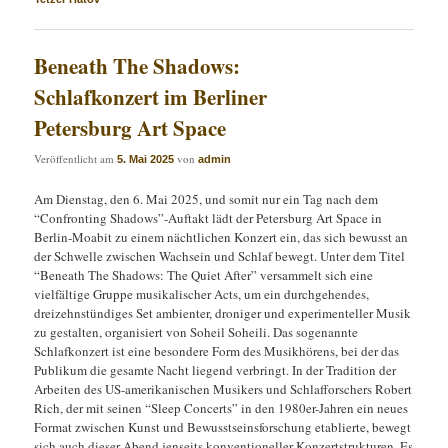
Beneath The Shadows:
Schlafkonzert im Berliner
Petersburg Art Space
Veröffentlicht am
von
5. Mai 2025
admin
Am Dienstag, den 6. Mai 2025, und somit nur ein Tag nach dem
“Confronting Shadows”-Auftakt lädt der Petersburg Art Space in
Berlin-Moabit zu einem nächtlichen Konzert ein, das sich bewusst an
der Schwelle zwischen Wachsein und Schlaf bewegt. Unter dem Titel
“Beneath The Shadows: The Quiet After” versammelt sich eine
vielfältige Gruppe musikalischer Acts, um ein durchgehendes,
dreizehnstündiges Set ambienter, droniger und experimenteller Musik
zu gestalten, organisiert von Soheil Soheili. Das sogenannte
Schlafkonzert ist eine besondere Form des Musikhörens, bei der das
Publikum die gesamte Nacht liegend verbringt. In der Tradition der
Arbeiten des US-amerikanischen Musikers und Schlafforschers Robert
Rich, der mit seinen “Sleep Concerts” in den 1980er-Jahren ein neues
Format zwischen Kunst und Bewusstseinsforschung etablierte, bewegt
sich auch dieser Abend jenseits konventioneller Konzertstrukturen. Es