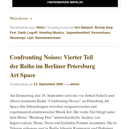
Weiterlesen
→
Veröffentlicht unter
|
Verschlagwortet mit
,
News
Ani Samperi
Borsig Amp
,
,
,
,
Fest
Earth Logoff
Howling Mystics
Jugendwerkhof
Kessenhaus
,
,
Herzberge
Lijel
Noisedownstairs
Confronting Noises: Vierter Teil
der Reihe im Berliner Petersburg
Art Space
Veröffentlicht am
von
13. September 2025
admin
Am Donnerstag den 18. September setzt die von Soheil Soheili und
aNoise kuratierte Reihe “Confronting Noises” im Petersburg Art
Space ihre Erkundungen zwischen zeitgenössischer und
experimentell-elektronischer Musik fort. Der vierte Teil bringt unter
dem Motto “Breaking Free” unterschiedliche Ansätze von
Improvisation, Drone, Noise und hybriden Formen zusammen. Der in
Teheran geborene und in Berlin lebende Komponist und Performer