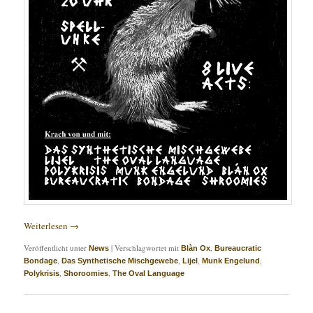
Weiterlesen
→
Veröffentlicht unter
|
Verschlagwortet mit
,
News
Blàn Ox
Bureaucratic
,
,
,
,
Bondage
Das Synthetische Mischgewebe
Lijel
Munk Engelund
,
,
Polykrisis
Shoroomies
The Oval Language