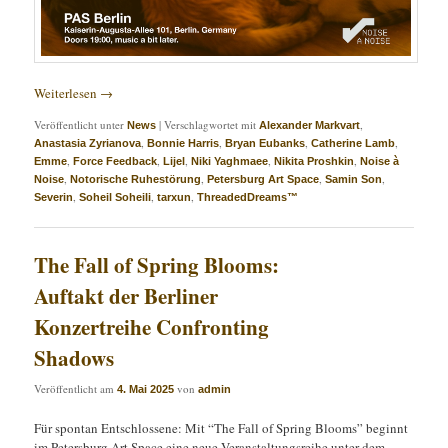
Weiterlesen
→
Veröffentlicht unter
|
Verschlagwortet mit
,
News
Alexander Markvart
,
,
,
,
Anastasia Zyrianova
Bonnie Harris
Bryan Eubanks
Catherine Lamb
,
,
,
,
,
Emme
Force Feedback
Lijel
Niki Yaghmaee
Nikita Proshkin
Noise à
,
,
,
,
Noise
Notorische Ruhestörung
Petersburg Art Space
Samin Son
,
,
,
Severin
Soheil Soheili
tarxun
ThreadedDreams™
The Fall of Spring Blooms:
Auftakt der Berliner
Konzertreihe Confronting
Shadows
Veröffentlicht am
von
4. Mai 2025
admin
Für spontan Entschlossene: Mit “The Fall of Spring Blooms” beginnt
im Petersburg Art Space eine neue Veranstaltungsreihe unter dem