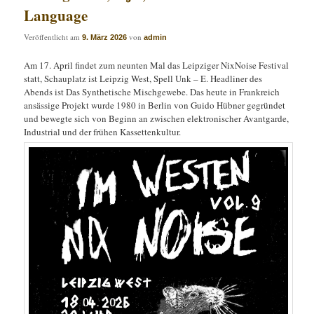
Language
Veröffentlicht am
von
9. März 2026
admin
Am 17. April findet zum neunten Mal das Leipziger NixNoise Festival
statt, Schauplatz ist Leipzig West, Spell Unk – E. Headliner des
Abends ist Das Synthetische Mischgewebe. Das heute in Frankreich
ansässige Projekt wurde 1980 in Berlin von Guido Hübner gegründet
und bewegte sich von Beginn an zwischen elektronischer Avantgarde,
Industrial und der frühen Kassettenkultur.