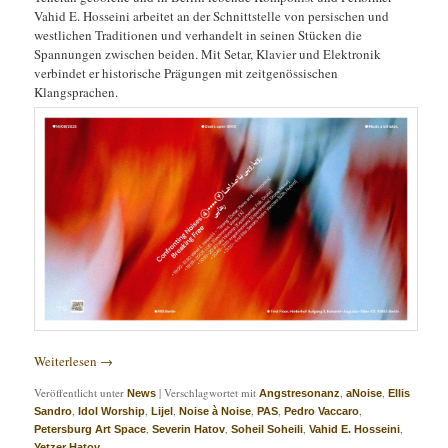
Vahid E. Hosseini arbeitet an der Schnittstelle von persischen und
westlichen Traditionen und verhandelt in seinen Stücken die
Spannungen zwischen beiden. Mit Setar, Klavier und Elektronik
verbindet er historische Prägungen mit zeitgenössischen
Klangsprachen.
Weiterlesen
→
Veröffentlicht unter
|
Verschlagwortet mit
,
,
News
Angstresonanz
aNoise
Ellis
,
,
,
,
,
,
Sandro
Idol Worship
Lijel
Noise à Noise
PAS
Pedro Vaccaro
,
,
,
,
Petersburg Art Space
Severin Hatov
Soheil Soheili
Vahid E. Hosseini
Yetzer Hatov