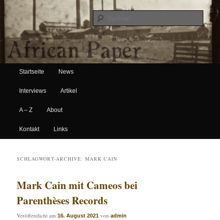
Suche
Hauptmenü
African Paper
Startseite
News
Zum Inhalt wechseln
Zum sekundären Inhalt wechseln
Interviews
Artikel
A – Z
About
Kontakt
Links
SCHLAGWORT-ARCHIVE:
MARK CAIN
Mark Cain mit Cameos bei
Parenthèses Records
Veröffentlicht am
von
16. August 2021
admin