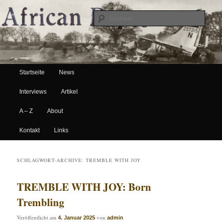
Suche
Hauptmenü
African Paper
Startseite
News
Zum Inhalt wechseln
Zum sekundären Inhalt wechseln
Interviews
Artikel
A – Z
About
Kontakt
Links
SCHLAGWORT-ARCHIVE:
TREMBLE WITH JOY
TREMBLE WITH JOY: Born
Trembling
Veröffentlicht am
von
4. Januar 2025
admin