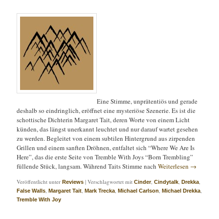
Eine Stimme, unprätentiös und gerade
deshalb so eindringlich, eröffnet eine mysteriöse Szenerie. Es ist die
schottische Dichterin Margaret Tait, deren Worte von einem Licht
künden, das längst unerkannt leuchtet und nur darauf wartet gesehen
zu werden. Begleitet von einem subtilen Hintergrund aus zirpenden
Grillen und einem sanften Dröhnen, entfaltet sich “Where We Are Is
Here”, das die erste Seite von Tremble With Joys “Born Trembling”
füllende Stück, langsam. Während Taits Stimme nach
Weiterlesen
→
Veröffentlicht unter
|
Verschlagwortet mit
,
,
,
Reviews
Cinder
Cindytalk
Drekka
,
,
,
,
,
False Walls
Margaret Tait
Mark Trecka
Michael Carlson
Michael Drekka
Tremble With Joy