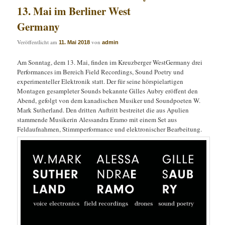
13. Mai im Berliner West
Germany
Veröffentlicht am
von
11. Mai 2018
admin
Am Sonntag, dem 13. Mai, finden im Kreuzberger WestGermany drei
Performances im Bereich Field Recordings, Sound Poetry und
experimenteller Elektronik statt. Der für seine hörspielartigen
Montagen gesampleter Sounds bekannte Gilles Aubry eröffent den
Abend, gefolgt von dem kanadischen Musiker und Soundpoeten W.
Mark Sutherland. Den dritten Auftritt bestreitet die aus Apulien
stammende Musikerin Alessandra Eramo mit einem Set aus
Feldaufnahmen, Stimmperformance und elektronischer Bearbeitung.