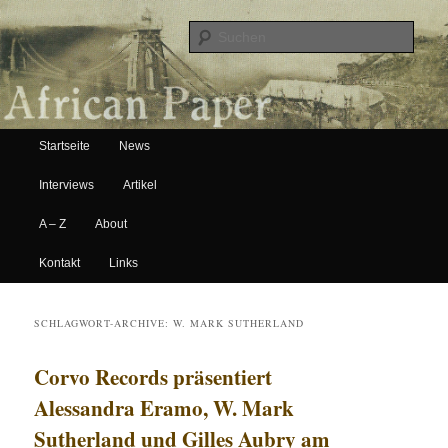
Suche
Hauptmenü
African Paper
Startseite
News
Zum Inhalt wechseln
Zum sekundären Inhalt wechseln
Interviews
Artikel
A – Z
About
Kontakt
Links
SCHLAGWORT-ARCHIVE:
W. MARK SUTHERLAND
Corvo Records präsentiert
Alessandra Eramo, W. Mark
Sutherland und Gilles Aubry am