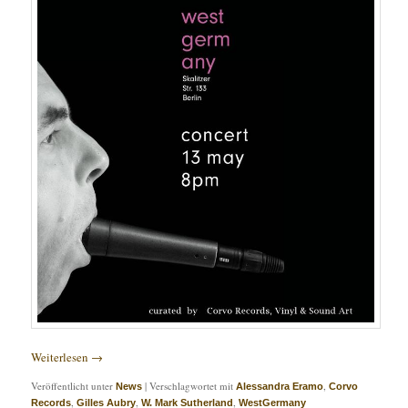
Weiterlesen
→
Veröffentlicht unter
|
Verschlagwortet mit
,
News
Alessandra Eramo
Corvo
,
,
,
Records
Gilles Aubry
W. Mark Sutherland
WestGermany