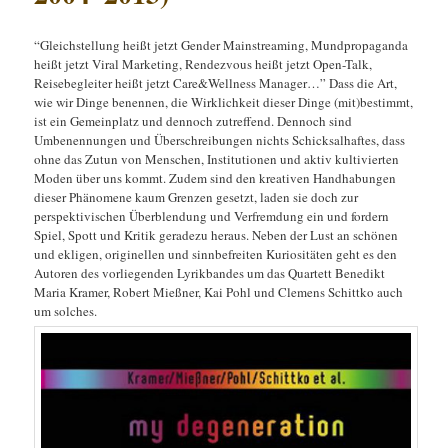
“Gleichstellung heißt jetzt Gender Mainstreaming, Mundpropaganda
heißt jetzt Viral Marketing, Rendezvous heißt jetzt Open-Talk,
Reisebegleiter heißt jetzt Care&Wellness Manager…” Dass die Art,
wie wir Dinge benennen, die Wirklichkeit dieser Dinge (mit)bestimmt,
ist ein Gemeinplatz und dennoch zutreffend. Dennoch sind
Umbenennungen und Überschreibungen nichts Schicksalhaftes, dass
ohne das Zutun von Menschen, Institutionen und aktiv kultivierten
Moden über uns kommt. Zudem sind den kreativen Handhabungen
dieser Phänomene kaum Grenzen gesetzt, laden sie doch zur
perspektivischen Überblendung und Verfremdung ein und fordern
Spiel, Spott und Kritik geradezu heraus. Neben der Lust an schönen
und ekligen, originellen und sinnbefreiten Kuriositäten geht es den
Autoren des vorliegenden Lyrikbandes um das Quartett Benedikt
Maria Kramer, Robert Mießner, Kai Pohl und Clemens Schittko auch
um solches.