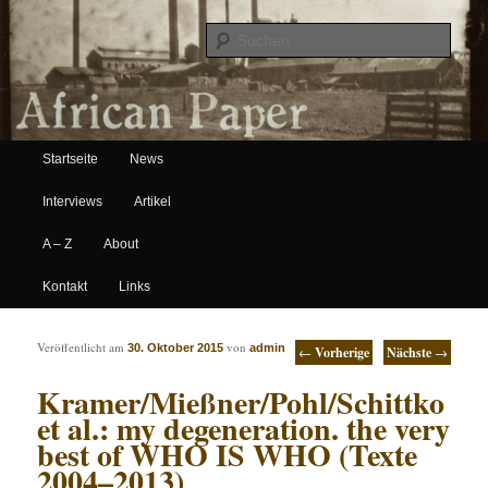
Suche
Hauptmenü
African Paper
Startseite
News
Zum Inhalt wechseln
Zum sekundären Inhalt wechseln
Interviews
Artikel
A – Z
About
Kontakt
Links
Artikelnavigation
Veröffentlicht am
von
30. Oktober 2015
admin
←
Vorherige
Nächste
→
Kramer/Mießner/Pohl/Schittko
et al.: my degeneration. the very
best of WHO IS WHO (Texte
2004–2013)