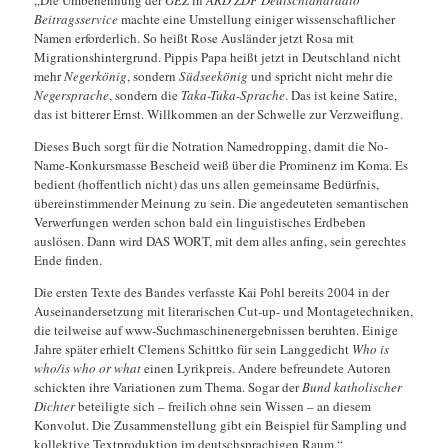
Beitragsservice
machte eine Umstellung einiger wissenschaftlicher
Namen erforderlich. So heißt Rose Ausländer jetzt Rosa mit
Migrationshintergrund. Pippis Papa heißt jetzt in Deutschland nicht
mehr
Negerkönig
, sondern
Südseekönig
und spricht nicht mehr die
Negersprache
, sondern die
Taka-Tuka-Sprache
. Das ist keine Satire,
das ist bitterer Ernst. Willkommen an der Schwelle zur Verzweiflung.
Dieses Buch sorgt für die Notration Namedropping, damit die No-
Name-Konkursmasse Bescheid weiß über die Prominenz im Koma. Es
bedient (hoffentlich nicht) das uns allen gemeinsame Bedürfnis,
übereinstimmender Meinung zu sein. Die angedeuteten semantischen
Verwerfungen werden schon bald ein linguistisches Erdbeben
auslösen. Dann wird DAS WORT, mit dem alles anfing, sein gerechtes
Ende finden.
Die ersten Texte des Bandes verfasste Kai Pohl bereits 2004 in der
Auseinandersetzung mit literarischen Cut-up- und Montagetechniken,
die teilweise auf www-Suchmaschinenergebnissen beruhten. Einige
Jahre später erhielt Clemens Schittko für sein Langgedicht
Who is
who/is who or what
einen Lyrikpreis. Andere befreundete Autoren
schickten ihre Variationen zum Thema. Sogar der
Bund katholischer
Dichter
beteiligte sich – freilich ohne sein Wissen – an diesem
Konvolut. Die Zusammenstellung gibt ein Beispiel für Sampling und
kollektive Textproduktion im deutschsprachigen Raum.“