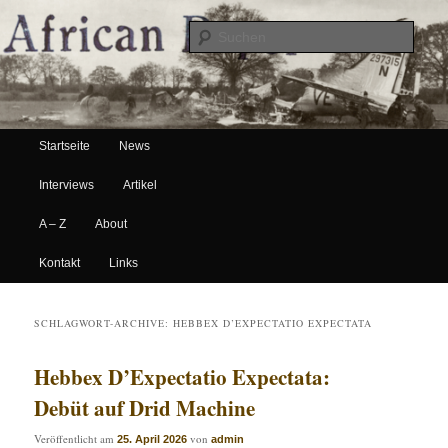
Suche
Hauptmenü
African Paper
Startseite
News
Zum Inhalt wechseln
Zum sekundären Inhalt wechseln
Interviews
Artikel
A – Z
About
Kontakt
Links
SCHLAGWORT-ARCHIVE:
HEBBEX D’EXPECTATIO EXPECTATA
Hebbex D’Expectatio Expectata:
Debüt auf Drid Machine
Veröffentlicht am
von
25. April 2026
admin