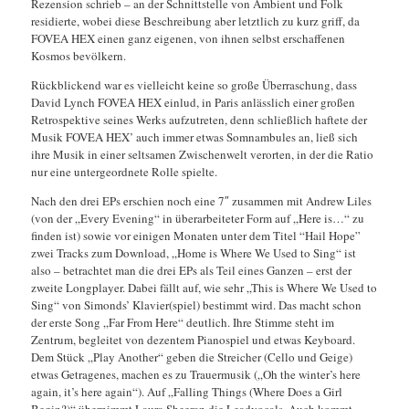
Rezension schrieb – an der Schnittstelle von Ambient und Folk
residierte, wobei diese Beschreibung aber letztlich zu kurz griff, da
FOVEA HEX einen ganz eigenen, von ihnen selbst erschaffenen
Kosmos bevölkern.
Rückblickend war es vielleicht keine so große Überraschung, dass
David Lynch FOVEA HEX einlud, in Paris anlässlich einer großen
Retrospektive seines Werks aufzutreten, denn schließlich haftete der
Musik FOVEA HEX’ auch immer etwas Somnambules an, ließ sich
ihre Musik in einer seltsamen Zwischenwelt verorten, in der die Ratio
nur eine untergeordnete Rolle spielte.
Nach den drei EPs erschien noch eine 7″ zusammen mit Andrew Liles
(von der „Every Evening“ in überarbeiteter Form auf „Here is…“ zu
finden ist) sowie vor einigen Monaten unter dem Titel “Hail Hope”
zwei Tracks zum Download, „Home is Where We Used to Sing“ ist
also – betrachtet man die drei EPs als Teil eines Ganzen – erst der
zweite Longplayer. Dabei fällt auf, wie sehr „This is Where We Used to
Sing“ von Simonds’ Klavier(spiel) bestimmt wird. Das macht schon
der erste Song „Far From Here“ deutlich. Ihre Stimme steht im
Zentrum, begleitet von dezentem Pianospiel und etwas Keyboard.
Dem Stück „Play Another“ geben die Streicher (Cello und Geige)
etwas Getragenes, machen es zu Trauermusik („Oh the winter’s here
again, it’s here again“). Auf „Falling Things (Where Does a Girl