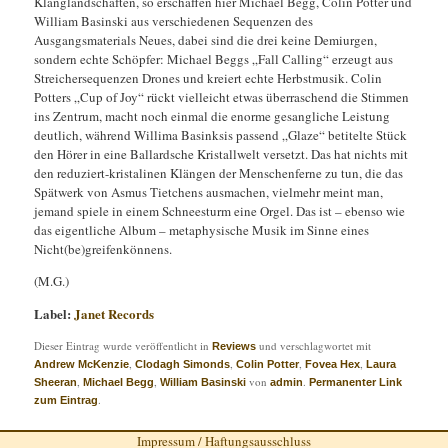
Klanglandschaften, so erschaffen hier Michael Begg, Colin Potter und
William Basinski aus verschiedenen Sequenzen des
Ausgangsmaterials Neues, dabei sind die drei keine Demiurgen,
sondern echte Schöpfer: Michael Beggs „Fall Calling“ erzeugt aus
Streichersequenzen Drones und kreiert echte Herbstmusik. Colin
Potters „Cup of Joy“ rückt vielleicht etwas überraschend die Stimmen
ins Zentrum, macht noch einmal die enorme gesangliche Leistung
deutlich, während Willima Basinksis passend „Glaze“ betitelte Stück
den Hörer in eine Ballardsche Kristallwelt versetzt. Das hat nichts mit
den reduziert-kristalinen Klängen der Menschenferne zu tun, die das
Spätwerk von Asmus Tietchens ausmachen, vielmehr meint man,
jemand spiele in einem Schneesturm eine Orgel. Das ist – ebenso wie
das eigentliche Album – metaphysische Musik im Sinne eines
Nicht(be)greifenkönnens.
(M.G.)
Label:
Janet Records
Dieser Eintrag wurde veröffentlicht in
und verschlagwortet mit
Reviews
,
,
,
,
Andrew McKenzie
Clodagh Simonds
Colin Potter
Fovea Hex
Laura
,
,
von
.
Sheeran
Michael Begg
William Basinski
admin
Permanenter Link
.
zum Eintrag
Impressum / Haftungsausschluss