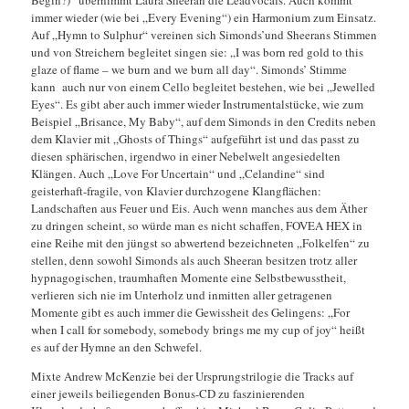
Begin?)“ übernimmt Laura Sheeran die Leadvocals. Auch kommt
immer wieder (wie bei „Every Evening“) ein Harmonium zum Einsatz.
Auf „Hymn to Sulphur“ vereinen sich Simonds’und Sheerans Stimmen
und von Streichern begleitet singen sie: „I was born red gold to this
glaze of flame – we burn and we burn all day“. Simonds’ Stimme
kann auch nur von einem Cello begleitet bestehen, wie bei „Jewelled
Eyes“. Es gibt aber auch immer wieder Instrumentalstücke, wie zum
Beispiel „Brisance, My Baby“, auf dem Simonds in den Credits neben
dem Klavier mit „Ghosts of Things“ aufgeführt ist und das passt zu
diesen sphärischen, irgendwo in einer Nebelwelt angesiedelten
Klängen. Auch „Love For Uncertain“ und „Celandine“ sind
geisterhaft-fragile, von Klavier durchzogene Klangflächen:
Landschaften aus Feuer und Eis. Auch wenn manches aus dem Äther
zu dringen scheint, so würde man es nicht schaffen, FOVEA HEX in
eine Reihe mit den jüngst so abwertend bezeichneten „Folkelfen“ zu
stellen, denn sowohl Simonds als auch Sheeran besitzen trotz aller
hypnagogischen, traumhaften Momente eine Selbstbewusstheit,
verlieren sich nie im Unterholz und inmitten aller getragenen
Momente gibt es auch immer die Gewissheit des Gelingens: „For
when I call for somebody, somebody brings me my cup of joy“ heißt
es auf der Hymne an den Schwefel.
Mixte Andrew McKenzie bei der Ursprungstrilogie die Tracks auf
einer jeweils beiliegenden Bonus-CD zu faszinierenden