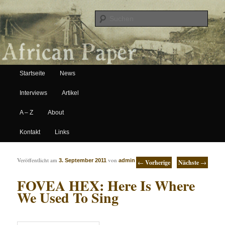
Suche
Hauptmenü
African Paper
Startseite
News
Zum Inhalt wechseln
Zum sekundären Inhalt wechseln
Interviews
Artikel
A – Z
About
Kontakt
Links
Artikelnavigation
Veröffentlicht am
von
3. September 2011
admin
←
Vorherige
Nächste
→
FOVEA HEX: Here Is Where
We Used To Sing