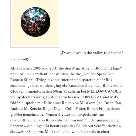
„Down down to the valley to dream of
the faraway“
Als zwischen 2005 und 2007 die drei Mini-Alben „Bloom“, „Huge“
und „Allure“ veröffentlicht wurden, die die „Neither Speak Nor
Remain Silent“-Trilogie konstituierten und später in einer Box
zusammengefasst wurden, ging ein Rauschen durch den Blätterwald:
Clodagh Simonds, in den 60ern Vokalistin bei MELLOW CANDLE
und später kurzzeitig Gastsängerin bei u.a. THIN LIZZY und Mike
Oldfield
, spielte mit Hilfe einer Reihe von Musikern (u.a. Brian Eno,
Andrew McKenzie, Roger Doyle, Colin Potter, Robert Fripp), deren
größter gemeinsamer Nenner die Lust am Experiment, am
(Durch-)Brechen von Konventionen war und mit der jungen Laura
Sheeran – die jüngst ihr herausragendes Solodebüt veröffentlichte –
als zweiter Sängerin, Musik ein, die –wie ich damals in einer