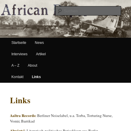
Suche
Hauptmenü
African Paper
Startseite
News
Zum Inhalt wechseln
Zum sekundären Inhalt wechseln
Interviews
Artikel
A – Z
About
Kontakt
Links
Links
Aaltra Records:
Berliner Noiselabel, u.a. Torba, Torturing Nurse,
Vomir, Barrikad
Abwärts!
: Literarisch-politisches Periodikum aus Berlin