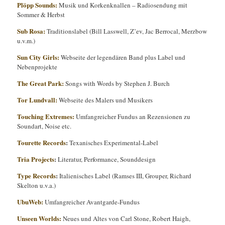
Plöpp Sounds:
Musik und Korkenknallen – Radiosendung mit
Sommer & Herbst
Sub Rosa:
Traditionslabel (Bill Lasswell, Z’ev, Jac Berrocal, Merzbow
u.v.m.)
Sun City Girls:
Webseite der legendären Band plus Label und
Nebenprojekte
The Great Park:
Songs with Words by Stephen J. Burch
Tor Lundvall:
Webseite des Malers und Musikers
Touching Extremes:
Umfangreicher Fundus an Rezensionen zu
Soundart, Noise etc.
Tourette Records
:
Texanisches Experimental-Label
Tria Projects
:
Literatur, Performance, Sounddesign
Type Records
:
Italienisches Label (Ramses III, Grouper, Richard
Skelton u.v.a.)
UbuWeb:
Umfangreicher Avantgarde-Fundus
Unseen Worlds:
Neues und Altes von Carl Stone, Robert Haigh,