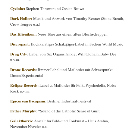
Cyclobe:
Stephen Thrower und Ossian Brown
Dark Holler:
Musik und Artwork von Timothy Renner (Stone Breath,
Crow Tongue u.a.)
Das Klienikum:
Neue Töne aus einem alten Blechschuppen
Discrepant:
Hochkarätiges Schatzjäger-Label in Sachen World Music
Drag City
:
Label von Six Organs, Smog, Will Oldham, Baby Dee
u.v.m.
Drone Records
:
Bremer Label und Mailorder mit Schwerpunkt
Drone/Experimental
Eclipse Records:
Label u. Mailorder für Folk, Psychedelia, Noise
Rock u.v.m.
Epicurean Escapism:
Berliner Industrial-Festival
Father Murphy:
“Sound of the Catholic Sense of Guilt”
Galakthorrö
:
Anstalt für Bild- und Tonkunst – Haus Arafna,
November Növelet u.a.