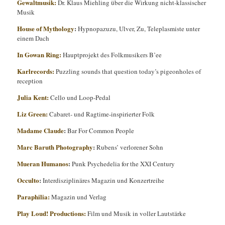
Gewaltmusik:
Dr. Klaus Miehling über die Wirkung nicht-klassischer
Musik
House of Mythology
:
Hypnopazuzu, Ulver, Zu, Teleplasmiste unter
einem Dach
In Gowan Ring:
Hauptprojekt des Folkmusikers B’ee
Karlrecords:
Puzzling sounds that question today’s pigeonholes of
reception
Julia Kent:
Cello und Loop-Pedal
Liz Green:
Cabaret- und Ragtime-inspirierter Folk
Madame Claude
:
Bar For Common People
Marc Baruth Photography
:
Rubens’ verlorener Sohn
Mueran Humanos
:
Punk Psychedelia for the XXI Century
Occulto
:
Interdisziplinäres Magazin und Konzertreihe
Paraphilia:
Magazin und Verlag
Play Loud! Productions:
Film und Musik in voller Lautstärke