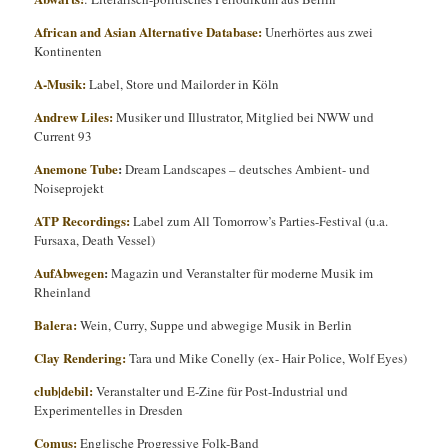
African and Asian Alternative Database:
Unerhörtes aus zwei
Kontinenten
A-Musik:
Label, Store und Mailorder in Köln
Andrew Liles:
Musiker und Illustrator, Mitglied bei NWW und
Current 93
Anemone Tube
:
Dream Landscapes – deutsches Ambient- und
Noiseprojekt
ATP Recordings:
Label zum All Tomorrow’s Parties-Festival (u.a.
Fursaxa, Death Vessel)
AufAbwegen
:
Magazin und Veranstalter für moderne Musik im
Rheinland
Balera:
Wein, Curry, Suppe und abwegige Musik in Berlin
Clay Rendering:
Tara und Mike Conelly (ex- Hair Police, Wolf Eyes)
club|debil:
Veranstalter und E-Zine für Post-Industrial und
Experimentelles in Dresden
Comus:
Englische Progressive Folk-Band