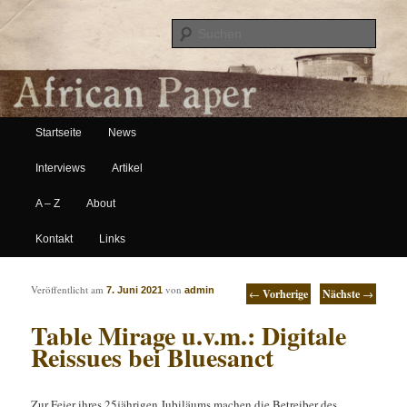
Suche
Hauptmenü
African Paper
Startseite
News
Zum Inhalt wechseln
Zum sekundären Inhalt wechseln
Interviews
Artikel
A – Z
About
Kontakt
Links
Artikelnavigation
Veröffentlicht am
von
7. Juni 2021
admin
←
Vorherige
Nächste
→
Table Mirage u.v.m.: Digitale
Reissues bei Bluesanct
Zur Feier ihres 25jährigen Jubiläums machen die Betreiber des