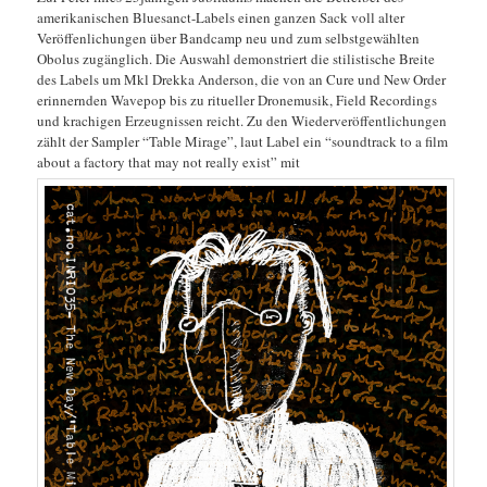
amerikanischen Bluesanct-Labels einen ganzen Sack voll alter
Veröffenlichungen über Bandcamp neu und zum selbstgewählten
Obolus zugänglich. Die Auswahl demonstriert die stilistische Breite
des Labels um Mkl Drekka Anderson, die von an Cure und New Order
erinnernden Wavepop bis zu ritueller Dronemusik, Field Recordings
und krachigen Erzeugnissen reicht. Zu den Wiederveröffentlichungen
zählt der Sampler “Table Mirage”, laut Label ein “soundtrack to a film
about a factory that may not really exist” mit