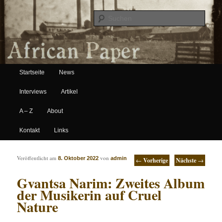
Suche
Hauptmenü
African Paper
Startseite
News
Zum Inhalt wechseln
Zum sekundären Inhalt wechseln
Interviews
Artikel
A – Z
About
Kontakt
Links
Artikelnavigation
Veröffentlicht am
von
8. Oktober 2022
admin
←
Vorherige
Nächste
→
Gvantsa Narim: Zweites Album
der Musikerin auf Cruel
Nature