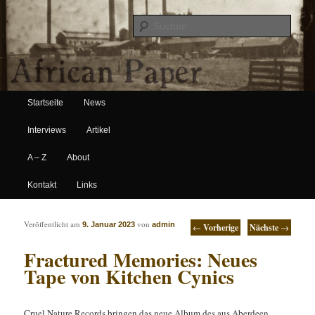
Suche
Hauptmenü
African Paper
Startseite
News
Zum Inhalt wechseln
Zum sekundären Inhalt wechseln
Interviews
Artikel
A – Z
About
Kontakt
Links
Artikelnavigation
Veröffentlicht am
von
9. Januar 2023
admin
←
Vorherige
Nächste
→
Fractured Memories: Neues
Tape von Kitchen Cynics
Cruel Nature Records bringen das neue Album des aus Aberdeen