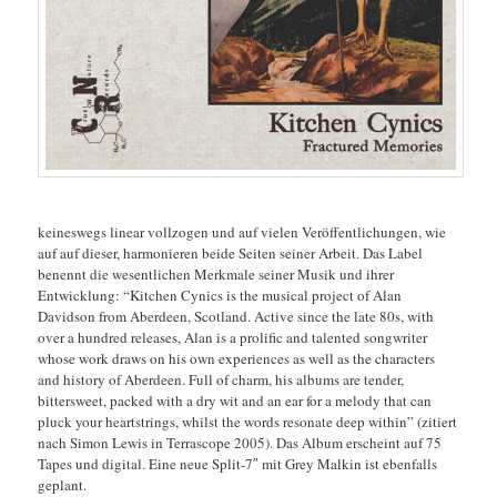
keineswegs linear vollzogen und auf vielen Veröffentlichungen, wie
auf auf dieser, harmonieren beide Seiten seiner Arbeit. Das Label
benennt die wesentlichen Merkmale seiner Musik und ihrer
Entwicklung: “Kitchen Cynics is the musical project of Alan
Davidson from Aberdeen, Scotland. Active since the late 80s, with
over a hundred releases, Alan is a prolific and talented songwriter
whose work draws on his own experiences as well as the characters
and history of Aberdeen. Full of charm, his albums are tender,
bittersweet, packed with a dry wit and an ear for a melody that can
pluck your heartstrings, whilst the words resonate deep within” (zitiert
nach Simon Lewis in Terrascope 2005). Das Album erscheint auf 75
Tapes und digital. Eine neue Split-7″ mit Grey Malkin ist ebenfalls
geplant.