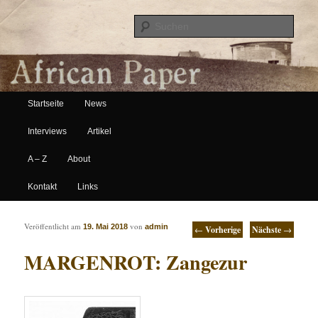
Suche
Hauptmenü
African Paper
Startseite
News
Zum Inhalt wechseln
Zum sekundären Inhalt wechseln
Interviews
Artikel
A – Z
About
Kontakt
Links
Artikelnavigation
Veröffentlicht am
von
19. Mai 2018
admin
←
Vorherige
Nächste
→
MARGENROT: Zangezur