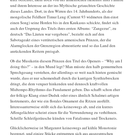
und ihrem Interesse an der ins Mythische getauchten Geschichte
dieses Landes. Dort, in den Wirren des 14. Jahrhunderts, als der
mongolische Feldherr Timur Leng (Current 93 widmeten ihm einst
einen Song) seine Horden bis in den Kaukasus schickte, findet sich
auch der Ursprung des Titels ihres ersten Albums: “Zangezur”, zu
deutsch “Das Läuten war vergebens”, bezieht sich auf den
Sabotageakt eines verräterischen armenischen Prinzen, der die
Alarmglocken der Grenzregion abmontierte und so das Land den
anrückenden Reitern preisgab.
Ob die Musikerin diesem Prinzen den Titel des Openers – “Why am I
doing this?” – in den Mund legt? Man müsste den halb gemurmelten
Sprechgesang verstehen, der allerdings so weit nach hinten gemischt
wurde, dass er nur schemenhaft durch die kantigen Synthiebrocken
dringt, die dem verquer hinkenden und dennoch kraftvollen
Midtempo-Rhythmus das Fundament geben. Das schafft schon eher
der folkige Klang einer Duduk oder eines ähnlich Schalmei-artigen
Instruments, der wie ein florales Ornament die Ritzen ausfüllt.
Interessanterweise stößt sich das keineswegs ab, und ein kurzes
Affengelächter scheint einen für die Verwunderung zu verhöhnen.
Schrille Schleifgeräusche künden von Fatalismus und Trockeneis.
Glücklicherweise ist Margenrot keineswegs auf kühle Monotonie
begrenzt, und einige Stücke entpuppen sich aus ausgesprochen