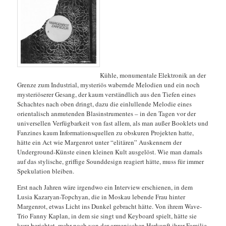
Kühle, monumentale Elektronik an der
Grenze zum Industrial, mysteriös wabernde Melodien und ein noch
mysteriöserer Gesang, der kaum verständlich aus den Tiefen eines
Schachtes nach oben dringt, dazu die einlullende Melodie eines
orientalisch anmutenden Blasinstrumentes – in den Tagen vor der
universellen Verfügbarkeit von fast allem, als man außer Booklets und
Fanzines kaum Informationsquellen zu obskuren Projekten hatte,
hätte ein Act wie Margenrot unter
“elitären” Auskennern der
Underground-Künste einen kleinen Kult ausgelöst. Wie man damals
auf das stylische, griffige Sounddesign reagiert hätte, muss für immer
Spekulation bleiben.
Erst nach Jahren wäre irgendwo ein Interview erschienen, in dem
Lusia Kazaryan-Topchyan, die in Moskau lebende Frau hinter
Margenrot, etwas Licht ins Dunkel gebracht hätte. Von ihrem Wave-
Trio Fanny Kaplan, in dem sie singt und Keyboard spielt, hätte sie
kurz berichtet, mehr noch von der armenischen Herkunft ihrer Familie