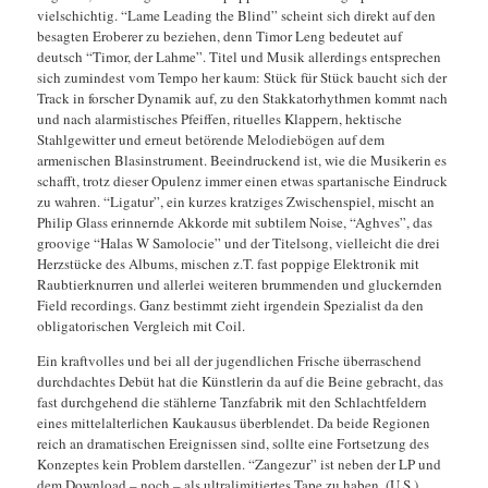
vielschichtig. “Lame Leading the Blind” scheint sich direkt auf den
besagten Eroberer zu beziehen, denn Timor Leng bedeutet auf
deutsch “Timor, der Lahme”. Titel und Musik allerdings entsprechen
sich zumindest vom Tempo her kaum: Stück für Stück baucht sich der
Track in forscher Dynamik auf, zu den Stakkatorhythmen kommt nach
und nach alarmistisches Pfeiffen, rituelles Klappern, hektische
Stahlgewitter und erneut betörende Melodiebögen auf dem
armenischen Blasinstrument. Beeindruckend ist, wie die Musikerin es
schafft, trotz dieser Opulenz immer einen etwas spartanische Eindruck
zu wahren. “Ligatur”, ein kurzes kratziges Zwischenspiel, mischt an
Philip Glass erinnernde Akkorde mit subtilem Noise, “Aghves”, das
groovige “Halas W Samolocie” und der Titelsong, vielleicht die drei
Herzstücke des Albums, mischen z.T. fast poppige Elektronik mit
Raubtierknurren und allerlei weiteren brummenden und gluckernden
Field recordings. Ganz bestimmt zieht irgendein Spezialist da den
obligatorischen Vergleich mit Coil.
Ein kraftvolles und bei all der jugendlichen Frische überraschend
durchdachtes Debüt hat die Künstlerin da auf die Beine gebracht, das
fast durchgehend die stählerne Tanzfabrik mit den Schlachtfeldern
eines mittelalterlichen Kaukausus überblendet. Da beide Regionen
reich an dramatischen Ereignissen sind, sollte eine Fortsetzung des
Konzeptes kein Problem darstellen. “Zangezur” ist neben der LP und
dem Download – noch – als ultralimitiertes Tape zu haben. (U.S.)