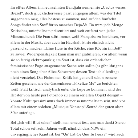
Ihr elftes Album im neunzehnten Bandjahr nennen sie „Cactus versus
Brezel“, doch glücklicherweise passt entgegen allem, was der Titel
suggerieren mag, alles bestens zusammen, und auf den fünfzehn
Songs findet sich Stoff für so manches Deja-Vu. Da wäre jede Menge
Kritisches, unterhaltsam präsentiert und weit entfernt von jeder
Miesmacherei: Die Frau stört immer, weiß Françoise zu berichten, vor
allem in der Musik, aber auch im Haushalt ist sie einfach nicht
passend zu machen. „Eine Hure in der Küche, eine Köchin im Bett“ –
zu soviel Widerspenstigkeit kann man nur gratulieren, vor allem wenn
sie so fetzig elektropunkig am Start ist, dass ein ordentlicher
feministischer Pogo ausgemachte Sache sein sollte (es gibt übrigens
noch einen Song über Alice Schwarzer, dessen Text ich allerdings
nicht verstehe). Das Phänomen Kritik hat generell schon bessere
Zeiten gesehen, wie der Gassenhauer „Pixelize Me“ zu berichten
weiß. Statt kritisch-analytisch unter die Lupe zu kommen, wird der
Hipster von heute per Fotoshop zu einem seriellen Objekt designt –
könnte Kulturpessimismus doch immer so unterhaltsam sein, und vor
allem mit einem solchen „Musique Nonstop“-Sound der guten alten
80er unterlegt.
Bei „Ich will Blut sehen“ stellt man erneut fest, was man dankt Stereo
Total schon seit zehn Jahren weiß, nämlich dass NDW ein
unvergängliches Kraut ist, bei “Qu’ Est-Ce Que Tu Peux?” wird auch