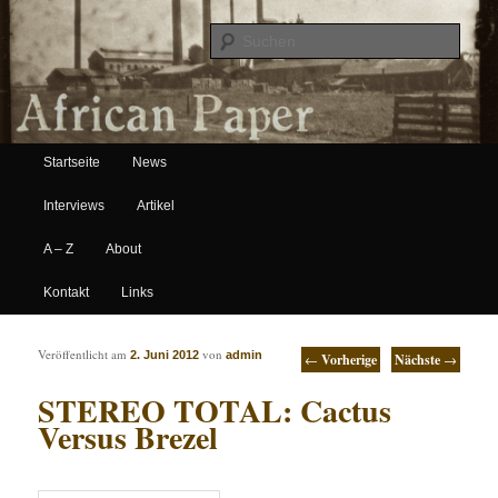
Suche
Hauptmenü
African Paper
Startseite
News
Zum Inhalt wechseln
Zum sekundären Inhalt wechseln
Interviews
Artikel
A – Z
About
Kontakt
Links
Artikelnavigation
Veröffentlicht am
von
2. Juni 2012
admin
←
Vorherige
Nächste
→
STEREO TOTAL: Cactus
Versus Brezel