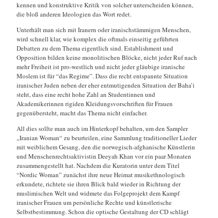
kennen und konstruktive Kritik von solcher unterscheiden können,
die bloß anderen Ideologien das Wort redet.
Unterhält man sich mit Iranern oder iranischstämmigen Menschen,
wird schnell klar, wie komplex die oftmals einseitig geführten
Debatten zu dem Thema eigentlich sind. Establishment und
Opposition bilden keine monolitischen Blöcke, nicht jeder Ruf nach
mehr Freiheit ist pro-westlich und nicht jeder gläubige iranische
Moslem ist für “das Regime”. Dass die recht entspannte Situation
iranischer Juden neben der eher entmutigenden Situation der Baha’i
steht, dass eine recht hohe Zahl an Studentinnen und
Akademikerinnen rigiden Kleidungsvorschriften für Frauen
gegenübersteht, macht das Thema nicht einfacher.
All dies sollte man auch im Hinterkopf behalten, um den Sampler
„Iranian Woman“ zu beurteilen, eine Sammlung traditioneller Lieder
mit weiblichem Gesang, den die norwegisch-afghanische Künstlerin
und Menschenrechtsaktivistin Deeyah Khan vor ein paar Monaten
zusammengestellt hat. Nachdem die Kuratorin unter dem Titel
“Nordic Woman” zunächst ihre neue Heimat musikethnologisch
erkundete, richtete sie ihren Blick bald wieder in Richtung der
muslimischen Welt und widmete das Folgeprojekt dem Kampf
iranischer Frauen um persönliche Rechte und künstlerische
Selbstbestimmung. Schon die optische Gestaltung der CD schlägt