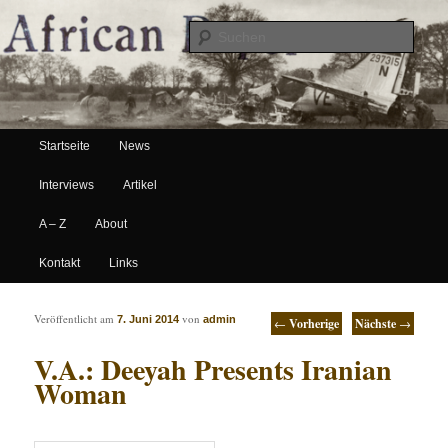
Suche
Hauptmenü
African Paper
Startseite
News
Zum Inhalt wechseln
Zum sekundären Inhalt wechseln
Interviews
Artikel
A – Z
About
Kontakt
Links
Artikelnavigation
Veröffentlicht am
von
7. Juni 2014
admin
←
Vorherige
Nächste
→
V.A.: Deeyah Presents Iranian
Woman