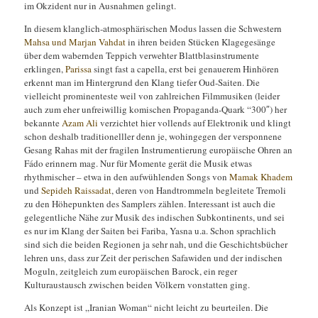
im Okzident nur in Ausnahmen gelingt.
In diesem klanglich-atmosphärischen Modus lassen die Schwestern
Mahsa und Marjan Vahdat
in ihren beiden Stücken Klagegesänge
über dem wabernden Teppich verwehter Blattblasinstrumente
erklingen,
Parissa
singt fast a capella, erst bei genauerem Hinhören
erkennt man im Hintergrund den Klang tiefer Oud-Saiten. Die
vielleicht prominenteste weil von zahlreichen Filmmusiken (leider
auch zum eher unfreiwillig komischen Propaganda-Quark “300″) her
bekannte
Azam Ali
verzichtet hier vollends auf Elektronik und klingt
schon deshalb traditionelller denn je, wohingegen der versponnene
Gesang Rahas mit der fragilen Instrumentierung europäische Ohren an
Fádo erinnern mag. Nur für Momente gerät die Musik etwas
rhythmischer – etwa in den aufwühlenden Songs von
Mamak Khadem
und
Sepideh Raissadat
, deren von Handtrommeln begleitete Tremoli
zu den Höhepunkten des Samplers zählen. Interessant ist auch die
gelegentliche Nähe zur Musik des indischen Subkontinents, und sei
es nur im Klang der Saiten bei Fariba, Yasna u.a. Schon sprachlich
sind sich die beiden Regionen ja sehr nah, und die Geschichtsbücher
lehren uns, dass zur Zeit der perischen Safawiden und der indischen
Moguln, zeitgleich zum europäischen Barock, ein reger
Kulturaustausch zwischen beiden Völkern vonstatten ging.
Als Konzept ist „Iranian Woman“ nicht leicht zu beurteilen. Die