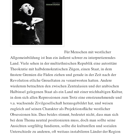
Für Menschen mit westlicher
Allgemeinbildung ist Iran ein äußerst schwer zu interpretierendes
Land. Viele sehen in der multiethnischen Republik eine autoritäre
Theokratie mit halbdemokratischen Zügen, einen Staat, in dem
finstere Gremien die Fäden ziehen und gerade in der Zeit nach der
Revolution etliche Greueltaten zu verantworten hatten. Andere
wiederum betrachten den zwischen Zentralasien und der arabischen
Halbinsel gelegenen Staat als ein Land mit einer reichhaltigen Kultur,
in dem sich allen Repressionen zum Trotz eine ernstzunehmende und
v.a. wachsende Zivilgesellschaft herausgebildet hat, und weisen
zugleich auf seinen Charakter als Projektionsfläche westlicher
Obsessionen hin. Dass beides stimmt, bedeutet
nicht, dass man sich
bei dem Thema neutral positionieren muss, doch man sollte seine
Ansichten sorgfältig fundieren, sollte die kulturellen und sozialen
Unterschiede zu anderen, oft weitaus instabileren Länder der Region