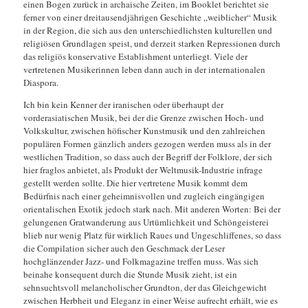
einen Bogen zurück in archaische Zeiten, im Booklet berichtet sie
ferner von einer dreitausendjährigen Geschichte „weiblicher“ Musik
in der Region, die sich aus den unterschiedlichsten kulturellen und
religiösen Grundlagen speist, und derzeit starken Repressionen durch
das religiös konservative Establishment unterliegt. Viele der
vertretenen Musikerinnen leben dann auch in der internationalen
Diaspora.
Ich bin kein Kenner der iranischen oder überhaupt der
vorderasiatischen Musik, bei der die Grenze zwischen Hoch- und
Volkskultur, zwischen höfischer Kunstmusik und den zahlreichen
populären Formen gänzlich anders gezogen werden muss als in der
westlichen Tradition, so dass auch der Begriff der Folklore, der sich
hier fraglos anbietet, als Produkt der Weltmusik-Industrie infrage
gestellt werden sollte. Die hier vertretene Musik kommt dem
Bedürfnis nach einer geheimnisvollen und zugleich eingängigen
orientalischen Exotik jedoch stark nach. Mit anderen Worten: Bei der
gelungenen Gratwanderung aus Urtümlichkeit und Schöngeisterei
blieb nur wenig Platz für wirklich Raues und Ungeschliffenes, so dass
die Compilation sicher auch den Geschmack der Leser
hochglänzender Jazz- und Folkmagazine treffen muss. Was sich
beinahe konsequent durch die Stunde Musik zieht, ist ein
sehnsuchtsvoll melancholischer Grundton, der das Gleichgewicht
zwischen Herbheit und Eleganz in einer Weise aufrecht erhält, wie es