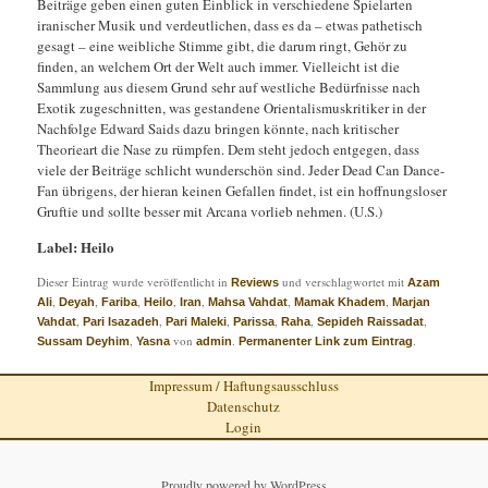
Beiträge geben einen guten Einblick in verschiedene Spielarten
iranischer Musik und verdeutlichen, dass es da – etwas pathetisch
gesagt – eine weibliche Stimme gibt, die darum ringt, Gehör zu
finden, an welchem Ort der Welt auch immer. Vielleicht ist die
Sammlung aus diesem Grund sehr auf westliche Bedürfnisse nach
Exotik zugeschnitten, was gestandene Orientalismuskritiker in der
Nachfolge Edward Saids dazu bringen könnte, nach kritischer
Theorieart die Nase zu rümpfen. Dem steht jedoch entgegen, dass
viele der Beiträge schlicht wunderschön sind. Jeder Dead Can Dance-
Fan übrigens, der hieran keinen Gefallen findet, ist ein hoffnungsloser
Gruftie und sollte besser mit Arcana vorlieb nehmen. (U.S.)
Label: Heilo
Dieser Eintrag wurde veröffentlicht in
und verschlagwortet mit
Reviews
Azam
,
,
,
,
,
,
,
Ali
Deyah
Fariba
Heilo
Iran
Mahsa Vahdat
Mamak Khadem
Marjan
,
,
,
,
,
,
Vahdat
Pari Isazadeh
Pari Maleki
Parissa
Raha
Sepideh Raissadat
,
von
.
.
Sussam Deyhim
Yasna
admin
Permanenter Link zum Eintrag
Impressum / Haftungsausschluss
Datenschutz
Login
Proudly powered by WordPress