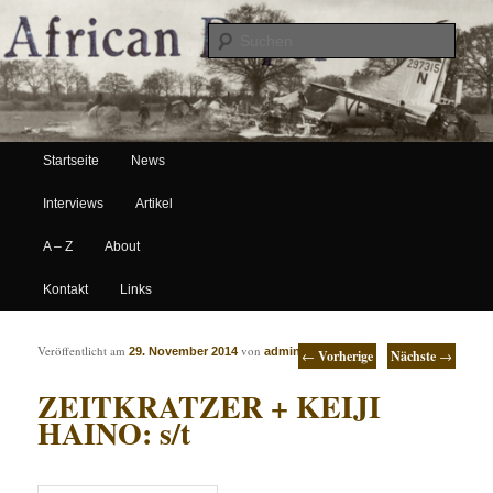
Suche
Hauptmenü
African Paper
Startseite
News
Zum Inhalt wechseln
Zum sekundären Inhalt wechseln
Interviews
Artikel
A – Z
About
Kontakt
Links
Artikelnavigation
Veröffentlicht am
von
29. November 2014
admin
←
Vorherige
Nächste
→
ZEITKRATZER + KEIJI
HAINO: s/t