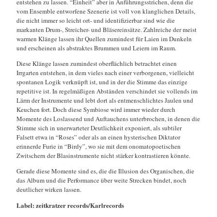
entstehen zu lassen. “Einheit” aber in Anführungsstrichen, denn die
vom Ensemble entworfene Szenerie ist voll von klanglichen Details,
die nicht immer so leicht ort- und identifizierbar sind wie die
markanten Drum-, Streicher- und Bläsereinsätze. Zahlreiche der meist
warmen Klänge lassen ihr Quellen zumindest für Laien im Dunkeln
und erscheinen als abstraktes Brummen und Leiern im Raum.
Diese Klänge lassen zumindest oberflächlich betrachtet einen
Irrgarten entstehen, in dem vieles nach einer verborgenen, vielleicht
spontanen Logik verknüpft ist, und in der die Stimme das einzige
repetitive ist. In regelmäßigen Abständen verschindet sie vollends im
Lärm der Instrumente und lebt dort als entmenschlichtes Jaulen und
Keuchen fort. Doch diese Symbiose wird immer wieder durch
Momente des Loslassend und Auftauchens unterbrochen, in denen die
Stimme sich in unerwarteter Deutlichkeit exponiert, als subtiler
Falsett etwa in “Roses” oder als an einen hysterischen Diktator
erinnerde Furie in “Birdy”, wo sie mit dem onomatopoetischen
Zwitschern der Blasinstrumente nicht stärker kontrastieren könnte.
Gerade diese Momente sind es, die die Illusion des Organischen, die
das Album und die Performance über weite Strecken bindet, noch
deutlicher wirken lassen.
Label: zeitkratzer records/Karlrecords