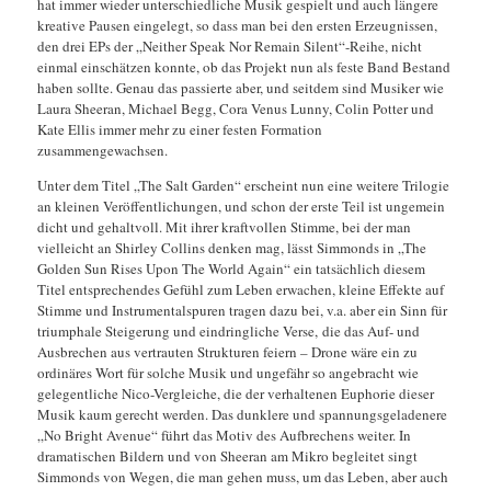
hat immer wieder unterschiedliche Musik gespielt und auch längere
kreative Pausen eingelegt, so dass man bei den ersten Erzeugnissen,
den drei EPs der „Neither Speak Nor Remain Silent“-Reihe, nicht
einmal einschätzen konnte, ob das Projekt nun als feste Band Bestand
haben sollte. Genau das passierte aber, und seitdem sind Musiker wie
Laura Sheeran, Michael Begg, Cora Venus Lunny, Colin Potter und
Kate Ellis immer mehr zu einer festen Formation
zusammengewachsen.
Unter dem Titel „The Salt Garden“ erscheint nun eine weitere Trilogie
an kleinen Veröffentlichungen, und schon der erste Teil ist ungemein
dicht und gehaltvoll. Mit ihrer kraftvollen Stimme, bei der man
vielleicht an Shirley Collins denken mag, lässt Simmonds in „The
Golden Sun Rises Upon The World Again“ ein tatsächlich diesem
Titel entsprechendes Gefühl zum Leben erwachen, kleine Effekte auf
Stimme und Instrumentalspuren tragen dazu bei, v.a. aber ein Sinn für
triumphale Steigerung und eindringliche Verse, die das Auf- und
Ausbrechen aus vertrauten Strukturen feiern – Drone wäre ein zu
ordinäres Wort für solche Musik und ungefähr so angebracht wie
gelegentliche Nico-Vergleiche, die der verhaltenen Euphorie dieser
Musik kaum gerecht werden. Das dunklere und spannungsgeladenere
„No Bright Avenue“ führt das Motiv des Aufbrechens weiter. In
dramatischen Bildern und von Sheeran am Mikro begleitet singt
Simmonds von Wegen, die man gehen muss, um das Leben, aber auch