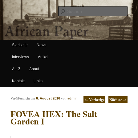
Suche
Hauptmenü
African Paper
Startseite
News
Zum Inhalt wechseln
Zum sekundären Inhalt wechseln
Interviews
Artikel
A – Z
About
Kontakt
Links
Artikelnavigation
Veröffentlicht am
von
6. August 2016
admin
←
Vorherige
Nächste
→
FOVEA HEX: The Salt
Garden I