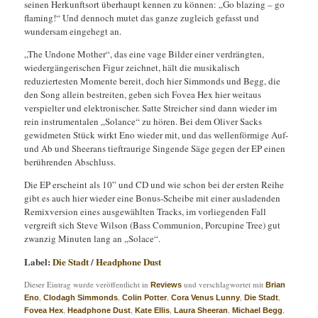
seinen Herkunftsort überhaupt kennen zu können: „Go blazing – go
flaming!“ Und dennoch mutet das ganze zugleich gefasst und
wundersam eingehegt an.
„The Undone Mother“, das eine vage Bilder einer verdrängten,
wiedergängerischen Figur zeichnet, hält die musikalisch
reduziertesten Momente bereit, doch hier Simmonds und Begg, die
den Song allein bestreiten, geben sich Fovea Hex hier weitaus
verspielter und elektronischer. Satte Streicher sind dann wieder im
rein instrumentalen „Solance“ zu hören. Bei dem Oliver Sacks
gewidmeten Stück wirkt Eno wieder mit, und das wellenförmige Auf-
und Ab und Sheerans tieftraurige Singende Säge gegen der EP einen
berührenden Abschluss.
Die EP erscheint als 10” und CD und wie schon bei der ersten Reihe
gibt es auch hier wieder eine Bonus-Scheibe mit einer ausladenden
Remixversion eines ausgewählten Tracks, im vorliegenden Fall
vergreift sich Steve Wilson (Bass Communion, Porcupine Tree) gut
zwanzig Minuten lang an „Solace“.
Label:
Die Stadt
/
Headphone Dust
Dieser Eintrag wurde veröffentlicht in
und verschlagwortet mit
Reviews
Brian
,
,
,
,
,
Eno
Clodagh Simmonds
Colin Potter
Cora Venus Lunny
Die Stadt
,
,
,
,
,
Fovea Hex
Headphone Dust
Kate Ellis
Laura Sheeran
Michael Begg