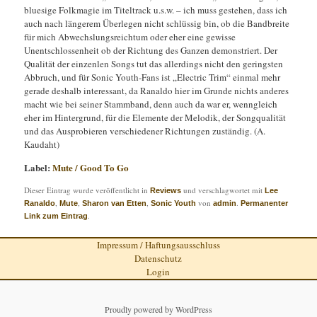
bluesige Folkmagie im Titeltrack u.s.w. – ich muss gestehen, dass ich
auch nach längerem Überlegen nicht schlüssig bin, ob die Bandbreite
für mich Abwechslungsreichtum oder eher eine gewisse
Unentschlossenheit ob der Richtung des Ganzen demonstriert. Der
Qualität der einzenlen Songs tut das allerdings nicht den geringsten
Abbruch, und für Sonic Youth-Fans ist „Electric Trim“ einmal mehr
gerade deshalb interessant, da Ranaldo hier im Grunde nichts anderes
macht wie bei seiner Stammband, denn auch da war er, wenngleich
eher im Hintergrund, für die Elemente der Melodik, der Songqualität
und das Ausprobieren verschiedener Richtungen zuständig. (A.
Kaudaht)
Label:
Mute / Good To Go
Dieser Eintrag wurde veröffentlicht in
und verschlagwortet mit
Reviews
Lee
,
,
,
von
.
Ranaldo
Mute
Sharon van Etten
Sonic Youth
admin
Permanenter
.
Link zum Eintrag
Impressum / Haftungsausschluss
Datenschutz
Login
Proudly powered by WordPress