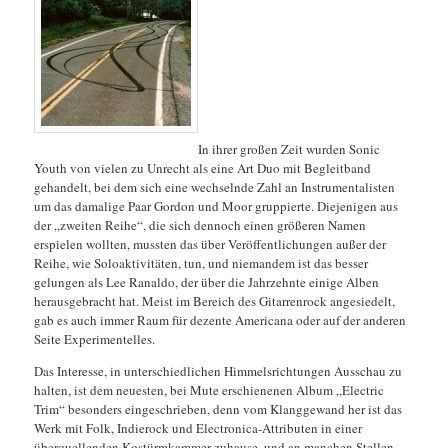
In ihrer großen Zeit wurden Sonic
Youth von vielen zu Unrecht als eine Art Duo mit Begleitband
gehandelt, bei dem sich eine wechselnde Zahl an Instrumentalisten
um das damalige Paar Gordon und Moor gruppierte. Diejenigen aus
der „zweiten Reihe“, die sich dennoch einen größeren Namen
erspielen wollten, mussten das über Veröffentlichungen außer der
Reihe, wie Soloaktivitäten, tun, und niemandem ist das besser
gelungen als Lee Ranaldo, der über die Jahrzehnte einige
Alben
herausgebracht hat. Meist im Bereich des Gitarrenrock angesiedelt,
gab es auch immer Raum für dezente Americana oder auf der anderen
Seite Experimentelles.
Das Interesse, in unterschiedlichen Himmelsrichtungen Ausschau zu
halten, ist dem neuesten, bei Mute erschienenen Album „Electric
Trim“ besonders eingeschrieben, denn vom Klanggewand her ist das
Werk mit Folk, Indierock und Electronica-Attributen in einer
überquellenden Kostürmkammer zuhause, und an manchen Stellen