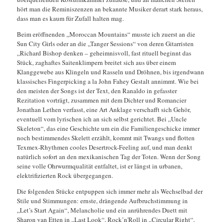
hört man die Reminiszenzen an bekannte Musiker derart stark heraus,
dass man es kaum für Zufall halten mag.
Beim eröffnenden „Moroccan Mountains“ musste ich zuerst an die
Sun City Girls oder an die „Tanger Sessions“ von deren Gitarristen
„Richard Bishop denken – geheimnisvoll, fast rituell beginnt das
Stück, zaghaftes Saitenklimpern breitet sich aus über einem
Klanggewebe aus Klingeln und Rasseln und Dröhnen, bis irgendwann
klassisches Fingerpicking a la John Fahey Gestalt annimmt. Wie bei
den meisten der Songs ist der Text, den Ranaldo in gefasster
Rezitation vorträgt, zusammen mit dem Dichter und Romancier
Jonathan Lethen verfasst, eine Art Anklage verschafft sich Gehör,
eventuell vom lyrischen ich an sich selbst gerichtet. Bei „Uncle
Skeleton“, das eine Geschichte um ein die Familiengeschicke immer
noch bestimmendes Skelett erzählt, kommt mit Twangs und flotten
Texmex-Rhythmen cooles Desertrock-Feeling auf, und man denkt
natürlich sofort an den mexikanischen Tag der Toten. Wenn der Song
seine volle Ohrwurmqualität entfaltet, ist er längst in urbanen,
elektrifizierten Rock übergegangen.
Die folgenden Stücke entpuppen sich immer mehr als Wechselbad der
Stile und Stimmungen: ernste, drängende Aufbruchstimmung in
„Let’s Start Again“, Melancholie und ein anrührendes Duett mit
Sharon van Etten in „Last Look“, Rock’n'Roll in „Circular Right“,