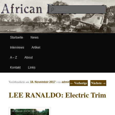
Suche
Hauptmenü
African Paper
Startseite
News
Zum Inhalt wechseln
Zum sekundären Inhalt wechseln
Interviews
Artikel
A – Z
About
Kontakt
Links
Artikelnavigation
Veröffentlicht am
von
18. November 2017
admin
←
Vorherige
Nächste
→
LEE RANALDO: Electric Trim