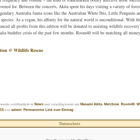
ned for. Between the concerts, Akita spent his days visiting a variety of fores
gendary Australia fauna icons like the Australian White Ibis, Little Penguins a
 species. As a vegan, his affinity for the natural world is unconditional. With th
nced all profits from this edition will be donated to assisting wildlife recover
ralia bushfire crisis of the past few months. Room40 will be matching all money
ion @ Wildlife Rescue
 wurde veröffentlicht in
und verschlagwortet mit
,
,
,
News
Masami Akita
Merzbow
Room40
Wi
von
.
.
ES
admin
Permanenter Link zum Eintrag
Datenschutz