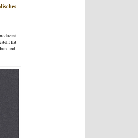
lisches
produzent
tellt hat.
chutz und