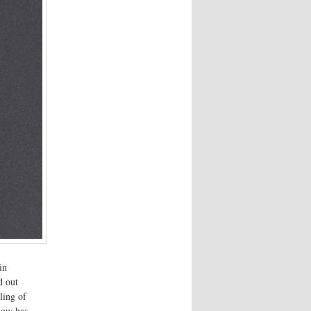
in
d out
ling of
bow has