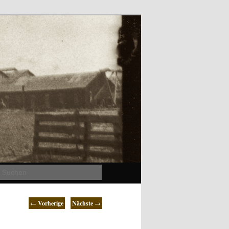
Suchen
←
Vorherige
Nächste
→