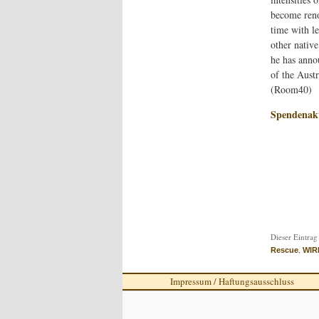
become renow
time with le
other native
he has annou
of the Aust
(Room40)
Spendenakt
Dieser Eintrag
,
Rescue
WIR
Impressum / Haftungsausschluss