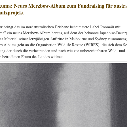
kuma: Neues Merzbow-Album zum Fundraising für austra
utzprojekt
r bringt das im nordaustralischen Brisbane beheimatete Label Room40 mit
ma” ein neues Merzbow-Album heraus, auf dem der bekannte Japanoise-Dauer
a Material seiner letztjährigen Auftritte in Melbourne und Sydney zusammenges
es Albums geht an die Organisation Wildlife Rescue (WIRES), die sich dem S
ung der durch die verheerenden und nach wie vor unberechenbaren Wald- und
 betroffenen Fauna des Landes widmet.