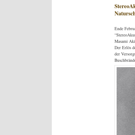
StereoA
Natursch
Ende Februa
“StereoAku
Masami Akit
Der Erlös d
der Versorg
Buschbrände