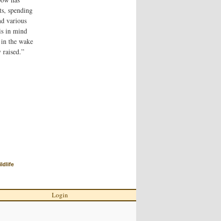
ts, spending
nd various
is in mind
y in the wake
 raised.”
ldlife
Login