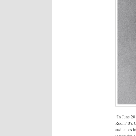
“In June 20
Room40’s Op
audiences i
intensities