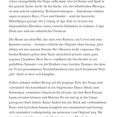
schon zwangsläufig die Frage aufkommt, wieviel Ironie und Spaß in
der ganzen Sache steckt. In der Sache, d.h, der inhaltlichen Message,
ist man jedoch eindeutig: Rollenerwartungen – Amerikaner würden
sagen in puncto Race, Class und Gender – wird der heroische
Mittelfinger gezeigt, die Coming of Age-Zeit ist zu kurz um
abgenudelten Klischees einen zweiten Gedanken zu widmen, Carpe
Diem also und ein ordentliches Freakout.
Die Hasen aus dem Hut, das sind zwei Remixe, ein Cover und eine
Karaokeversion – letzteres schlicht das Original ohne Gesang, jetzt
dürfen wir nur unseren Einsatz für’s Shouten nicht verpassen. Die
beiden Remixe geben dem Track tatsächlich jeweils einen ganz
eigenen Charakter, Slow Steve verpflanzt die Geschichte in ein
gedubbtes Szenario von der Klarheit eines luziden Traumes, der dem
ins Visier genommenen Normalitätsdruck eine noch bizarrerere Note
gibt. Auch so lässt sich kämpfen.
Softeis nehmen stärker Bezug auf die poppige Seite des Songs und
verwandelt ihn kurzerhand in ein trügerisches Dance-Stück zum
Schwelgen- zumindest trügerisch für all jene, die den Beat-Einsatz
kaum erwarten können und Heroine für ein nervig in die Länge
gezogenes Intro halten. Karin Anders hat das Stück mit verfremdetem
Piano und lyrischem Sopran komplett neu interpretiert und bewegt
sich zumindest vordergründig am weitesten vom Original weg: Ihr