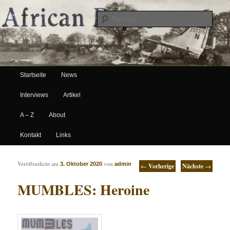
Suche
Hauptmenü
African Paper
Startseite
News
Zum Inhalt wechseln
Zum sekundären Inhalt wechseln
Interviews
Artikel
A – Z
About
Kontakt
Links
Artikelnavigation
Veröffentlicht am
von
3. Oktober 2020
admin
←
Vorherige
Nächste
→
MUMBLES: Heroine