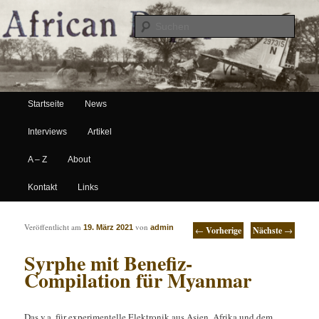
Suche
Hauptmenü
African Paper
Startseite
News
Zum Inhalt wechseln
Zum sekundären Inhalt wechseln
Interviews
Artikel
A – Z
About
Kontakt
Links
Artikelnavigation
Veröffentlicht am
von
19. März 2021
admin
←
Vorherige
Nächste
→
Syrphe mit Benefiz-
Compilation für Myanmar
Das v.a. für experimentelle Elektronik aus Asien, Afrika und dem