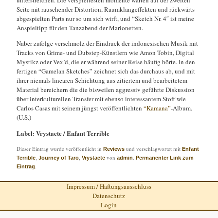
unterstreichen. Die verspieltesten momente warten auf der zweiten
Seite mit rauschender Distortion, Raumklangeffekten und rückwärts
abgespielten Parts nur so um sich wirft, und “Sketch Nr. 4″ ist meine
Anspieltipp für den Tanzabend der Marionetten.
Naber zufolge verschmolz der Eindruck der indonesischen Musik mit
Tracks von Grime- und Dubstep-Künstlern wie Amon Tobin, Digital
Mystikz oder Vex’d, die er während seiner Reise häufig hörte. In den
fertigen “Gamelan Sketches” zeichnet sich das durchaus ab, und mit
ihrer niemals linearen Schichtung aus zitiertem und bearbeitetem
Material bereichern die die bisweilen aggressiv geführte Diskussion
über interkulturellen Transfer mit ebenso interessantem Stoff wie
Carlos Casas mit seinem jüngst veröffentlichten
“Kamana”
-Album.
(U.S.)
Label: Vrystaete / Enfant Terrible
Dieser Eintrag wurde veröffentlicht in
und verschlagwortet mit
Reviews
Enfant
,
,
von
.
Terrible
Journey of Taro
Vrystaete
admin
Permanenter Link zum
.
Eintrag
Impressum / Haftungsausschluss
Datenschutz
Login