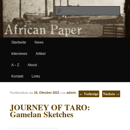
Suche
Hauptmenü
African Paper
Startseite
News
Zum Inhalt wechseln
Zum sekundären Inhalt wechseln
Interviews
Artikel
A – Z
About
Kontakt
Links
Artikelnavigation
Veröffentlicht am
von
16. Oktober 2021
admin
←
Vorherige
Nächste
→
JOURNEY OF TARO:
Gamelan Sketches