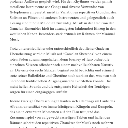
profanen Anlässen gespielt wird. Für den Rhythmus werden primär
metallene Instrumente wie Gongs und diverse Verwandte von
Xylophonen eingesetzt, meist in Variationen repetitiver Grundmuster.
Solisten an Flöten und anderen Instrumenten und gelegentlich auch
Gesang sind für die Melodien zuständig. Musik in der Tradition der
Gamelan-Ensembles hielt im zwanzigsten Jahrhundert Einzug in den
westlichen Kanon, besonders stark erstmals im Rahmen der Minimal
Music.
Trotz unterschiedlicher oder unterschiedlich deutlicher Grade an
Überarbeitung wird die Musik auf “Gamelan Sketches” von einem
roten Faden zusammengehalten, denn Journey of Taro ordnet die
einzelnen Skizzen offenbar nach einem nachvollziehbaren Narrativ
an. Die erste der sechs Skizzen beginnt recht bedächtig und erinnert
trotz seiner Halleffekte und Obertöne noch stark an das, was man sich
unter dem traditionellen Ausgangsmaterial vorstellen könnte. Die
meist hellen Sounds und die entspannte Heiterkeit der Tonfolgen
sorgen für einen eingängigen Auftakt.
Kleine kratzige Überraschungen häufen sich allerdings im Laufe des
Albums, unterstützt von immer häufigerem Klingeln und Rumpeln,
das nie in erwarteten Momenten auf den Plan tritt, und das
Zusammenspiel von aufgeweckt rasseligen Takten und hallenden
Räumen scheint den repetitiven Charakter der Musik noch mehr zu