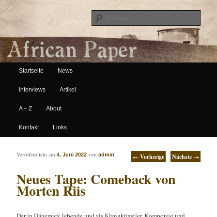
Suche
Hauptmenü
African Paper
Startseite
News
Zum Inhalt wechseln
Zum sekundären Inhalt wechseln
Interviews
Artikel
A – Z
About
Kontakt
Links
Artikelnavigation
Veröffentlicht am
von
4. Juni 2022
admin
←
Vorherige
Nächste
→
Neues Tape: Comeback von
Morten Riis
Der in Dänemark lebende und als Klangkünstler, Komponist und