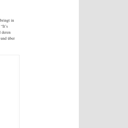
bringt in
“It’s
d deren
 und über