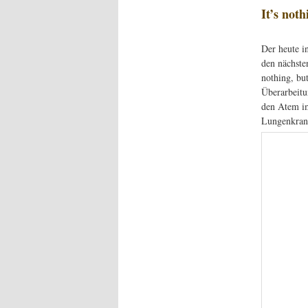
It’s not
Der heute i
den nächste
nothing, but
Überarbeitu
den Atem im
Lungenkrank