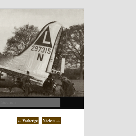
Suchen
←
Vorherige
Nächste
→