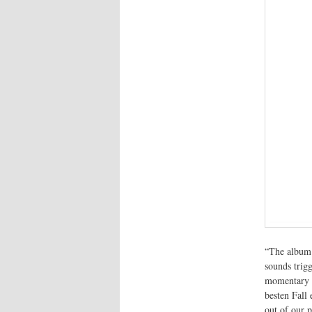
“The album i
sounds trig
momentary a
besten Fall
out of our p