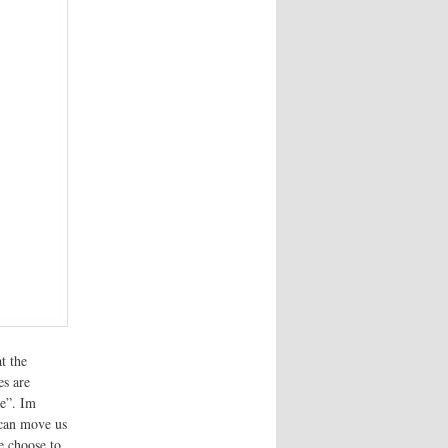
t the
es are
ce”. Im
 can move us
we choose to