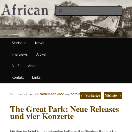
Suche
Hauptmenü
African Paper
Startseite
News
Zum Inhalt wechseln
Zum sekundären Inhalt wechseln
Interviews
Artikel
A – Z
About
Kontakt
Links
Artikelnavigation
Veröffentlicht am
von
21. November 2022
admin
←
Vorherige
Nächste
→
The Great Park: Neue Releases
und vier Konzerte
Für den im Fränkischen lebenden Folkmusiker Stephen Burch a.k.a.