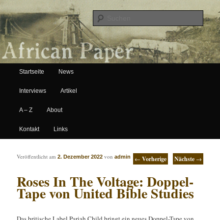
Suche
Hauptmenü
African Paper
Startseite
News
Zum Inhalt wechseln
Zum sekundären Inhalt wechseln
Interviews
Artikel
A – Z
About
Kontakt
Links
Artikelnavigation
Veröffentlicht am
von
2. Dezember 2022
admin
←
Vorherige
Nächste
→
Roses In The Voltage: Doppel-
Tape von United Bible Studies
Das britische Label Pariah Child bringt ein neues Doppel-Tape von