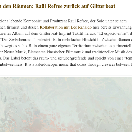
 den Räumen: Raül Refree zurück auf Glitterbeat
elona lebende Komponist und Produzent Raül Refree, der Solo unter seinem
en firmiert und dessen
Kollaboration mit Lee Ranaldo
hier bereits Erwähnung
zweites Album auf dem Glitterbeat-Imprint Tak:til heraus. “El espacio entre”, d
 “Der Zwischenraum” bedeutet, ist in mehrfacher Hinsicht in Zwischenräumen a
 bewegt es sich z.B. in einem ganz eigenen Territorium zwischen experimentell
ter Neuer Musik, Elementen klassischer Filmmusik und traditioneller Musik des
. Das Label betont das raum- und zeitübergreifende und spricht von einer “te
inbetweenness. It is a kaleidoscopic music that oozes through crevices between 