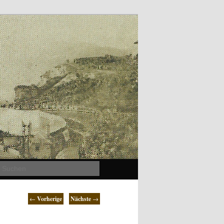
Suchen
←
Vorherige
Nächste
→