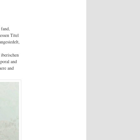
 fand,
essen Titel
ngesiedelt,
 iberischen
mporal and
here and