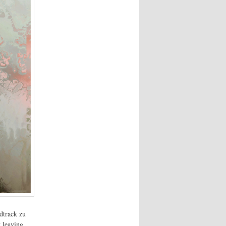
dtrack zu
 leaving