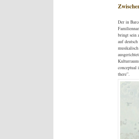
Zwischen
Der in Barc
Familiennam
bringt sein 
auf deutsch
musikalisch
ausgerichte
Kulturraums
conceptual 
there”.