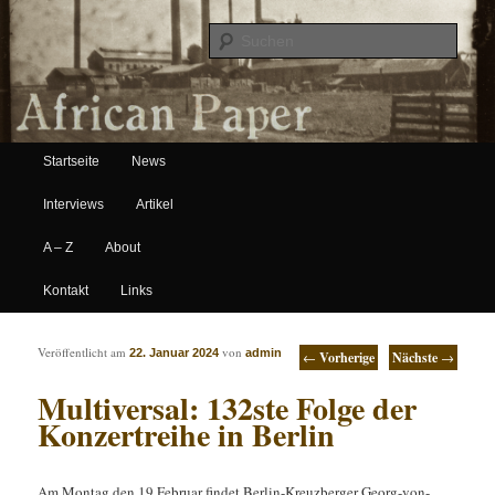
Suche
Hauptmenü
African Paper
Startseite
News
Zum Inhalt wechseln
Zum sekundären Inhalt wechseln
Interviews
Artikel
A – Z
About
Kontakt
Links
Artikelnavigation
Veröffentlicht am
von
22. Januar 2024
admin
←
Vorherige
Nächste
→
Multiversal: 132ste Folge der
Konzertreihe in Berlin
Am Montag den 19 Februar findet Berlin-Kreuzberger Georg-von-