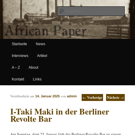
Suche
Hauptmenü
African Paper
Startseite
News
Zum Inhalt wechseln
Zum sekundären Inhalt wechseln
Interviews
Artikel
A – Z
About
Kontakt
Links
Artikelnavigation
Veröffentlicht am
von
14. Januar 2025
admin
←
Vorherige
Nächste
→
I-Taki Maki in der Berliner
Revolte Bar
Am Samstag, dem 25. Januar, lädt die Berliner Revolte Bar zu einem