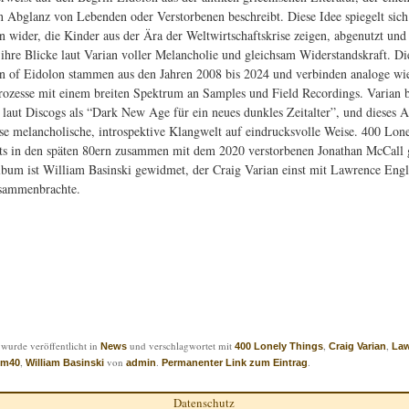
en Abglanz von Lebenden oder Verstorbenen beschreibt. Diese Idee spiegelt sich
n wider, die Kinder aus der Ära der Weltwirtschaftskrise zeigen, abgenutzt und
 ihre Blicke laut Varian voller Melancholie und gleichsam Widerstandskraft. Di
n of Eidolon stammen aus den Jahren 2008 bis 2024 und verbinden analoge wie
zesse mit einem breiten Spektrum an Samples und Field Recordings. Varian b
 laut Discogs als “Dark New Age für ein neues dunkles Zeitalter”, und dieses 
iese melancholische, introspektive Klangwelt auf eindrucksvolle Weise. 400 Lon
ts in den späten 80ern zusammen mit dem 2020 verstorbenen Jonathan McCall 
bum ist William Basinski gewidmet, der Craig Varian einst mit Lawrence Engl
ammenbrachte.
 wurde veröffentlicht in
und verschlagwortet mit
,
,
News
400 Lonely Things
Craig Varian
Law
,
von
.
.
m40
William Basinski
admin
Permanenter Link zum Eintrag
Datenschutz