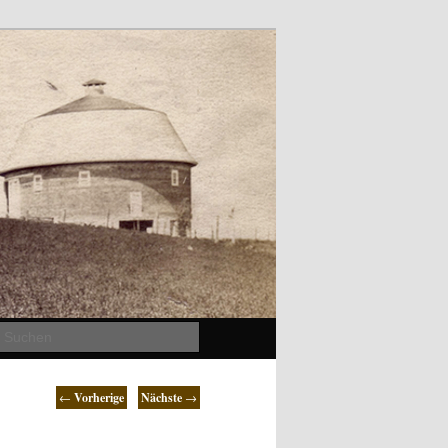
Suchen
←
Vorherige
Nächste
→