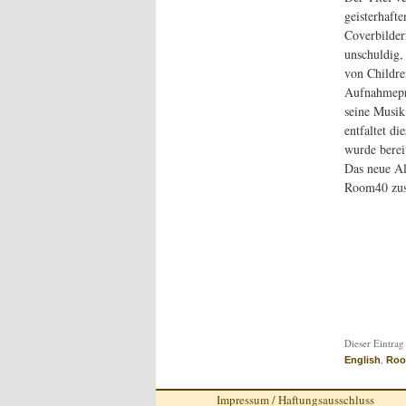
geisterhaft
Coverbilder
unschuldig,
von Childre
Aufnahmepro
seine Musik
entfaltet d
wurde berei
Das neue Al
Room40 zus
Dieser Eintrag
,
English
Roo
Impressum / Haftungsausschluss