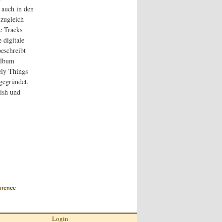
 auch in den
 zugleich
e Tracks
 digitale
eschreibt
Album
ely Things
gegründet.
ish und
rence
Login