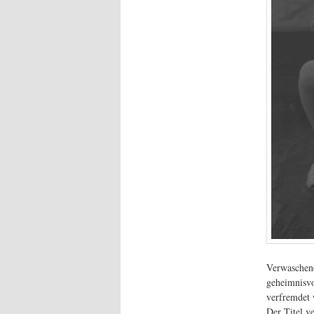
Verwaschene
geheimnisvo
verfremdet 
Der Titel ve