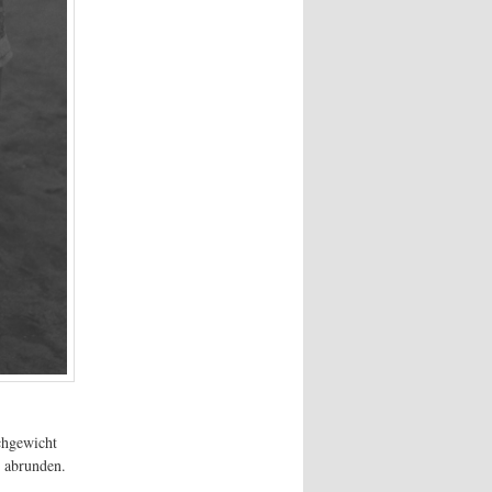
chgewicht
 abrunden.
n