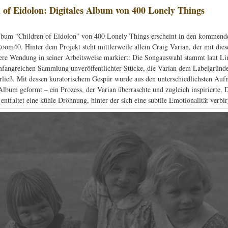
 of Eidolon: Digitales Album von 400 Lonely Things
lbum “Children of Eidolon” von 400 Lonely Things erscheint in den kommend
 Room40. Hinter dem Projekt steht mittlerweile allein Craig Varian, der mit di
ere Wendung in seiner Arbeitsweise markiert: Die Songauswahl stammt laut Li
mfangreichen Sammlung unveröffentlichter Stücke, die Varian dem Labelgründ
rließ. Mit dessen kuratorischem Gespür wurde aus den unterschiedlichsten Au
Album geformt – ein Prozess, der Varian überraschte und zugleich inspirierte. 
ntfaltet eine kühle Dröhnung, hinter der sich eine subtile Emotionalität verbir