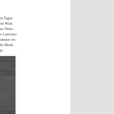
en Tagen
esem Werk
ner Notes
er Lawrence
fnahmen ein
Die Musik
gt.