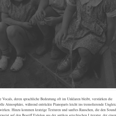
 Vocals, deren sprachliche Bedeutung oft im Unklaren bleibt, verstärken die
lle Atmosphäre, während entrückte Pianoparts leicht ins tremolierende Unglei
wirken. Hinzu kommen kratzige Texturen und sanftes Rauschen, die den Sound
rweist auf den Begriff Eidolon aus der antiken griechischen Literatur, der eine