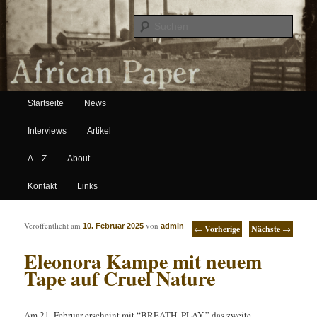
Suche
Hauptmenü
African Paper
Startseite
News
Zum Inhalt wechseln
Zum sekundären Inhalt wechseln
Interviews
Artikel
A – Z
About
Kontakt
Links
Artikelnavigation
Veröffentlicht am
von
10. Februar 2025
admin
←
Vorherige
Nächste
→
Eleonora Kampe mit neuem
Tape auf Cruel Nature
Am 21. Februar erscheint mit “BREATH. PLAY.” das zweite