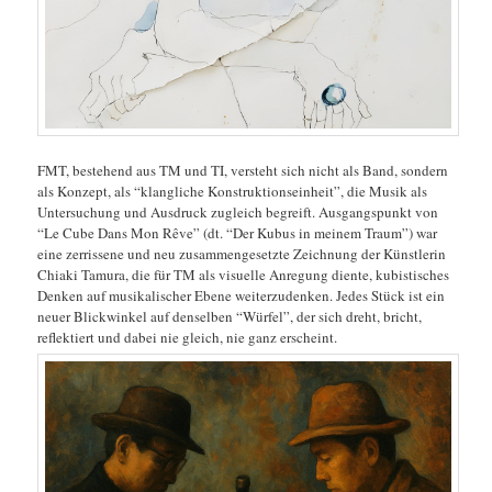
FMT, bestehend aus TM und TI, versteht sich nicht als Band, sondern
als Konzept, als “klangliche Konstruktionseinheit”, die Musik als
Untersuchung und Ausdruck zugleich begreift. Ausgangspunkt von
“Le Cube Dans Mon Rêve” (dt. “Der Kubus in meinem Traum”) war
eine zerrissene und neu zusammengesetzte Zeichnung der Künstlerin
Chiaki Tamura, die für TM als visuelle Anregung diente, kubistisches
Denken auf musikalischer Ebene weiterzudenken. Jedes Stück ist ein
neuer Blickwinkel auf denselben “Würfel”, der sich dreht, bricht,
reflektiert und dabei nie gleich, nie ganz erscheint.