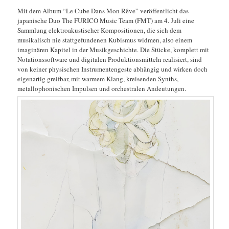
Mit dem Album “Le Cube Dans Mon Rêve” veröffentlicht das
japanische Duo The FURICO Music Team (FMT) am 4. Juli eine
Sammlung elektroakustischer Kompositionen, die sich dem
musikalisch nie stattgefundenen Kubismus widmen, also einem
imaginären Kapitel in der Musikgeschichte. Die Stücke, komplett mit
Notationssoftware und digitalen Produktionsmitteln realisiert, sind
von keiner physischen Instrumentengeste abhängig und wirken doch
eigenartig greifbar, mit warmem Klang, kreisenden Synths,
metallophonischen Impulsen und orchestralen Andeutungen.