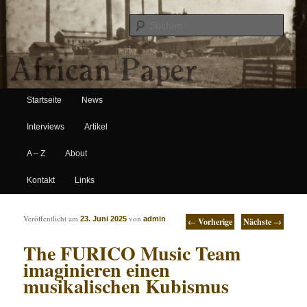
Suche
Hauptmenü
African Paper
Startseite
News
Zum Inhalt wechseln
Zum sekundären Inhalt wechseln
Interviews
Artikel
A – Z
About
Kontakt
Links
Artikelnavigation
Veröffentlicht am
von
23. Juni 2025
admin
←
Vorherige
Nächste
→
The FURICO Music Team
imaginieren einen
musikalischen Kubismus