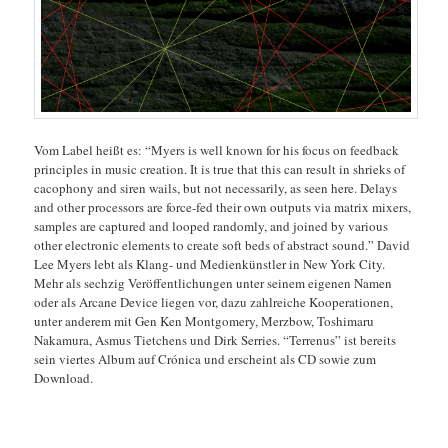
Vom Label heißt es: “Myers is well known for his focus on feedback
principles in music creation. It is true that this can result in shrieks of
cacophony and siren wails, but not necessarily, as seen here. Delays
and other processors are force-fed their own outputs via matrix mixers,
samples are captured and looped randomly, and joined by various
other electronic elements to create soft beds of abstract sound.” David
Lee Myers lebt als Klang- und Medienkünstler in New York City.
Mehr als sechzig Veröffentlichungen unter seinem eigenen Namen
oder als Arcane Device liegen vor, dazu zahlreiche Kooperationen,
unter anderem mit Gen Ken Montgomery, Merzbow, Toshimaru
Nakamura, Asmus Tietchens und Dirk Serries. “Terrenus” ist bereits
sein viertes Album auf Crónica und erscheint als CD sowie zum
Download.