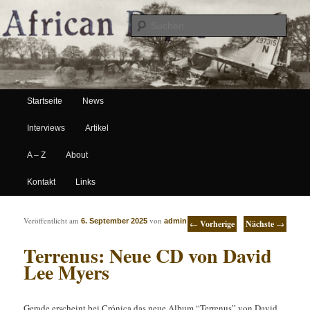
Suche
Hauptmenü
African Paper
Startseite
News
Zum Inhalt wechseln
Zum sekundären Inhalt wechseln
Interviews
Artikel
A – Z
About
Kontakt
Links
Artikelnavigation
Veröffentlicht am
von
6. September 2025
admin
←
Vorherige
Nächste
→
Terrenus: Neue CD von David
Lee Myers
Gerade erscheint bei Crónica das neue Album “Terrenus” von David