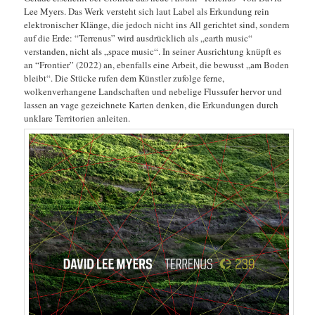
Lee Myers. Das Werk versteht sich laut Label als Erkundung rein
elektronischer Klänge, die jedoch nicht ins All gerichtet sind, sondern
auf die Erde: “Terrenus” wird ausdrücklich als „earth music“
verstanden, nicht als „space music“. In seiner Ausrichtung knüpft es
an “Frontier” (2022) an, ebenfalls eine Arbeit, die bewusst „am Boden
bleibt“. Die Stücke rufen dem Künstler zufolge ferne,
wolkenverhangene Landschaften und nebelige Flussufer hervor und
lassen an vage gezeichnete Karten denken, die Erkundungen durch
unklare Territorien anleiten.