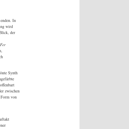
 enden. In
ung wird
lick, der
 Fer
n,
ch
tönte Synth
ngefärbte
offenbart
der zwischen
e Form von
uftakt
ener