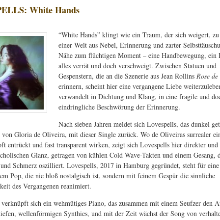
ELLS: White Hands
“White Hands” klingt wie ein Traum, der sich weigert, zu
einer Welt aus Nebel, Erinnerung und zarter Selbsttäusch
Nähe zum flüchtigen Moment – eine Handbewegung, ein B
alles verrät und doch verschweigt. Zwischen Statuen und
Gespenstern, die an die Szenerie aus Jean Rollins
Rose de
erinnern, scheint hier eine vergangene Liebe weiterzulebe
verwandelt in
Dichtung und Klang, in eine fragile und do
eindringliche Beschwörung der Erinnerung.
Nach sieben Jahren meldet sich Lovespells, das dunkel ge
 von Gloria de Oliveira, mit dieser Single zurück. Wo de Oliveiras surrealer ei
t entrückt und fast transparent wirken, zeigt sich Lovespells hier direkter und 
cholischen Glanz, getragen von kühlen Cold Wave-Takten und einem Gesang, 
und Schmerz oszilliert. Lovespells, 2017 in Hamburg gegründet, steht für ein
hem Pop, die nie bloß nostalgisch ist, sondern mit feinem Gespür die sinnliche
keit des Vergangenen reanimiert.
 verknüpft sich ein wehmütiges Piano, das zusammen mit einem Seufzer den A
tiefen, wellenförmigen Synthies, und mit der Zeit wächst der Song von verhalt