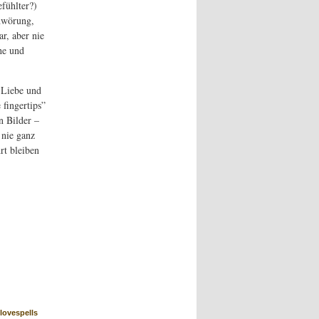
efühlter?)
hwörung,
r, aber nie
he und
 Liebe und
 fingertips”
n Bilder –
 nie ganz
rt bleiben
lovespells