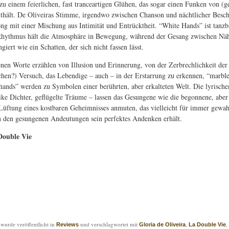
 zu einem feierlichen, fast tranceartigen Glühen, das sogar einen Funken von (g
thält. De Oliveiras Stimme, irgendwo zwischen Chanson und nächtlicher Besc
ong mit einer Mischung aus Intimität und Entrücktheit. “White Hands” ist tanzba
 Rhythmus hält die Atmosphäre in Bewegung, während der Gesang zwischen Nä
giert wie ein Schatten, der sich nicht fassen lässt.
nen Worte erzählen von Illusion und Erinnerung, von der Zerbrechlichkeit der
chen?) Versuch, das Lebendige – auch – in der Erstarrung zu erkennen, “marble
hands” werden zu Symbolen einer berührten, aber erkalteten Welt. Die lyrische
tike Dichter, geflügelte Träume – lassen das Gesungene wie die begonnene, aber
Lüftung eines kostbaren Geheimnisses anmuten, das vielleicht für immer gewah
in den gesungenen Andeutungen sein perfektes Andenken erhält.
Double Vie
 wurde veröffentlicht in
und verschlagwortet mit
,
,
Reviews
Gloria de Oliveira
La Double Vie