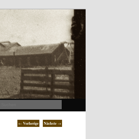
Suchen
←
Vorherige
Nächste
→