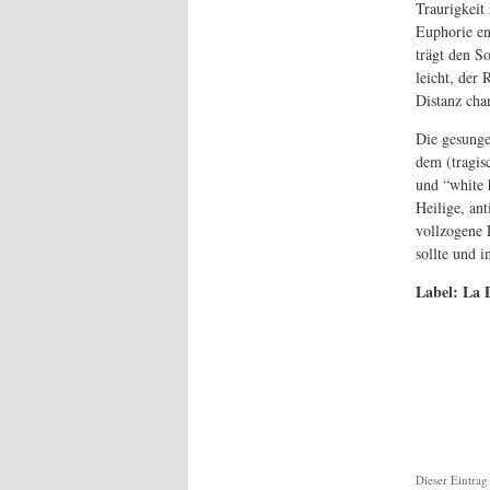
Traurigkeit
Euphorie en
trägt den S
leicht, der
Distanz chan
Die gesunge
dem (tragis
und “white 
Heilige, an
vollzogene 
sollte und 
Label: La 
Dieser Eintrag