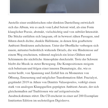
Anstelle einer erzählerischen oder direkten Darstellung entwickelt
sich das Album, wie es auch vom Label betont wird, als eine Form
klanglicher Poesie, abstrakt, vielschichtig und von subtiler Intensität.
Die Stücke entfalten sich langsam, oft in bewusst zähen Passagen, und
führen durch dichte, dunkle Hallräume, in denen fein gearbeitete
Ambient-Strukturen aufscheinen. Unter der Oberfläche verbergen sich
rauere, mitunter bedrohlich wirkende Details, die wie Hindernisse auf
einem Weg erscheinen, während zugleich ein leises Glühen und
Schimmern die nächtliche Atmosphäre durchzieht. Trotz der Schwere
bleibt die Musik in steter Bewegung. Die Kompositionen steigern
sich behutsam und folgen einer inneren Dramaturgie, die, wie es
weiter heißt, von Spannung und Zerfall hin zu Momenten von
Öffnung, Erneuerung und möglicher Transformation führt. Fractalyst,
gegründet 2019 in Athen von Dimitris Valasopoulos, verfolgt einen
stark von analogen Klangquellen geprägten Ambient-Ansatz, der sich
gleichermaßen auf Traditionen wie auf zeitgenössische
Ausdrucksformen stützt. Die CD erscheint in einer auf 200 Exemplare
limitierten Edition im sechsteiligen Digisleeve.