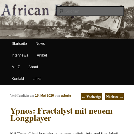
Suche
Hauptmenü
African Paper
Startseite
News
Zum Inhalt wechseln
Zum sekundären Inhalt wechseln
Interviews
Artikel
A – Z
About
Kontakt
Links
Artikelnavigation
Veröffentlicht am
von
15. Mai 2026
admin
←
Vorherige
Nächste
→
Ypnos: Fractalyst mit neuem
Longplayer
Mit “Ypnos” legt Fractalyst eine neue, zutiefst introspektive Arbeit