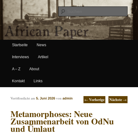
Suche
Hauptmenü
African Paper
Startseite
News
Zum Inhalt wechseln
Zum sekundären Inhalt wechseln
Interviews
Artikel
A – Z
About
Kontakt
Links
Artikelnavigation
Veröffentlicht am
von
5. Juni 2026
admin
←
Vorherige
Nächste
→
Metamorphoses: Neue
Zusammenarbeit von OdNu
und Ümlaut