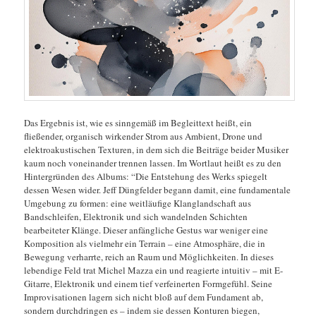
Das Ergebnis ist, wie es sinngemäß im Begleittext heißt, ein
fließender, organisch wirkender Strom aus Ambient, Drone und
elektroakustischen Texturen, in dem sich die Beiträge beider Musiker
kaum noch voneinander trennen lassen. Im Wortlaut heißt es zu den
Hintergründen des Albums: “Die Entstehung des Werks spiegelt
dessen Wesen wider. Jeff Düngfelder begann damit, eine fundamentale
Umgebung zu formen: eine weitläufige Klanglandschaft aus
Bandschleifen, Elektronik und sich wandelnden Schichten
bearbeiteter Klänge. Dieser anfängliche Gestus war weniger eine
Komposition als vielmehr ein Terrain – eine Atmosphäre, die in
Bewegung verharrte, reich an Raum und Möglichkeiten. In dieses
lebendige Feld trat Michel Mazza ein und reagierte intuitiv – mit E-
Gitarre, Elektronik und einem tief verfeinerten Formgefühl. Seine
Improvisationen lagern sich nicht bloß auf dem Fundament ab,
sondern durchdringen es – indem sie dessen Konturen biegen,