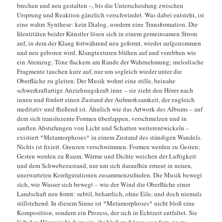
brechen und neu gestalten –, bis die Unterscheidung zwischen
Ursprung und Reaktion gänzlich verschwindet. Was dabei entsteht, ist
eine wahre Synthese: kein Dialog, sondern eine Transformation. Die
Identitäten beider Künstler lösen sich in einem gemeinsamen Strom
auf, in dem der Klang fortwährend neu geformt, wieder aufgenommen
und neu geboren wird. Klangtexturen blühen auf und verebben wie
ein Atemzug; Töne flackern am Rande der Wahrnehmung; melodische
Fragmente tauchen kurz auf, nur um sogleich wieder unter die
Oberfläche zu gleiten. Der Musik wohnt eine stille, beinahe
schwerkraftartige Anziehungskraft inne – sie zieht den Hörer nach
innen und fördert einen Zustand der Aufmerksamkeit, der zugleich
meditativ und fließend ist. Ähnlich wie das Artwork des Albums – auf
dem sich transluzente Formen überlappen, verschmelzen und in
sanften Abstufungen von Licht und Schatten weiterentwickeln –
existiert *Metamorphoses* in einem Zustand des ständigen Wandels.
Nichts ist fixiert. Grenzen verschwimmen. Formen werden zu Gesten;
Gesten werden zu Raum. Wärme und Dichte weichen der Luftigkeit
und dem Schwebezustand, nur um sich daraufhin erneut in neuen,
unerwarteten Konfigurationen zusammenzufinden. Die Musik bewegt
sich, wie Wasser sich bewegt – wie der Wind die Oberfläche einer
Landschaft neu formt: subtil, beharrlich, ohne Eile, und doch niemals
stillstehend. In diesem Sinne ist *Metamorphoses* nicht bloß eine
Komposition, sondern ein Prozess, der sich in Echtzeit entfaltet. Sie
lädt den Hörer nicht dazu ein, ihr bloß zu folgen, sondern sie zu