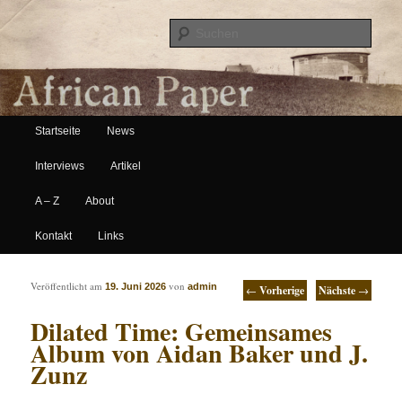
Suche
Hauptmenü
African Paper
Startseite
News
Zum Inhalt wechseln
Zum sekundären Inhalt wechseln
Interviews
Artikel
A – Z
About
Kontakt
Links
Artikelnavigation
Veröffentlicht am
von
19. Juni 2026
admin
←
Vorherige
Nächste
→
Dilated Time: Gemeinsames
Album von Aidan Baker und J.
Zunz