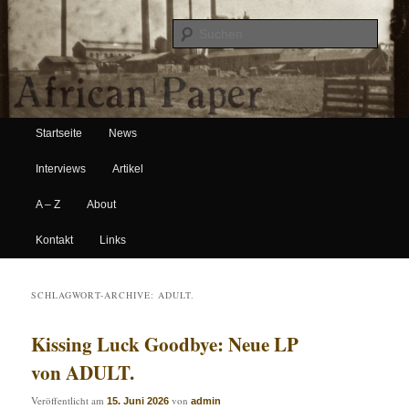
Suche
Hauptmenü
African Paper
Startseite
News
Zum Inhalt wechseln
Zum sekundären Inhalt wechseln
Interviews
Artikel
A – Z
About
Kontakt
Links
SCHLAGWORT-ARCHIVE:
ADULT.
Kissing Luck Goodbye: Neue LP
von ADULT.
Veröffentlicht am
von
15. Juni 2026
admin