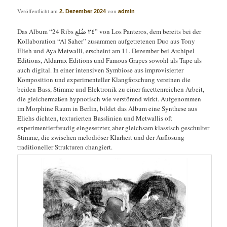
Veröffentlicht am
von
2. Dezember 2024
admin
Das Album “24 Ribs ٢٤ ضُلع” von Los Panteros, dem bereits bei der
Kollaboration “Al Saher” zusammen aufgetretenen Duo aus Tony
Elieh und Aya Metwalli, erscheint am 11. Dezember bei Archipel
Editions, Aldarrax Editions und Famous Grapes sowohl als Tape als
auch digital. In einer intensiven Symbiose aus improvisierter
Komposition und experimenteller Klangforschung vereinen die
beiden Bass, Stimme und Elektronik zu einer facettenreichen Arbeit,
die gleichermaßen hypnotisch wie verstörend wirkt. Aufgenommen
im Morphine Raum in Berlin, bildet das Album eine Synthese aus
Eliehs dichten, texturierten Basslinien und Metwallis oft
experimentierfreudig eingesetzter, aber gleichsam klassisch geschulter
Stimme, die zwischen melodiöser Klarheit und der Auflösung
traditioneller Strukturen changiert.