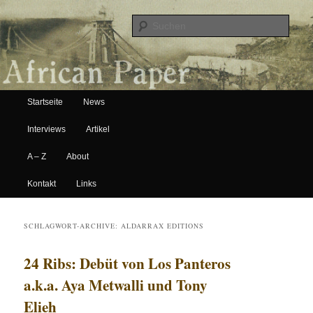
Suche
Hauptmenü
African Paper
Startseite
News
Zum Inhalt wechseln
Zum sekundären Inhalt wechseln
Interviews
Artikel
A – Z
About
Kontakt
Links
SCHLAGWORT-ARCHIVE:
ALDARRAX EDITIONS
24 Ribs: Debüt von Los Panteros
a.k.a. Aya Metwalli und Tony
Elieh