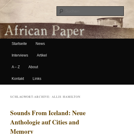
Suche
Hauptmenü
African Paper
Startseite
News
Zum Inhalt wechseln
Zum sekundären Inhalt wechseln
Interviews
Artikel
A – Z
About
Kontakt
Links
SCHLAGWORT-ARCHIVE:
ALLIS HAMILTON
Sounds From Iceland: Neue
Anthologie auf Cities and
Memory