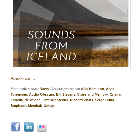
Weiterlesen
→
Veröffentlicht unter
|
Verschlagwortet mit
,
News
Allis Hamilton
Arvik
,
,
,
,
Torrensen
Audio Obscura
Bill Stevens
Cities and Memory
Cristian
,
,
,
,
,
Estrella
de Velden
Jeff Düngfelder
Richard Watts
Serge Bulat
,
Stephanie Merchak
Ümlaut