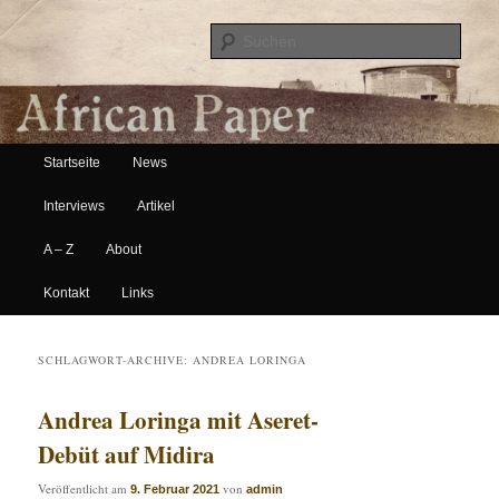
Suche
Hauptmenü
African Paper
Startseite
News
Zum Inhalt wechseln
Zum sekundären Inhalt wechseln
Interviews
Artikel
A – Z
About
Kontakt
Links
SCHLAGWORT-ARCHIVE:
ANDREA LORINGA
Andrea Loringa mit Aseret-
Debüt auf Midira
Veröffentlicht am
von
9. Februar 2021
admin